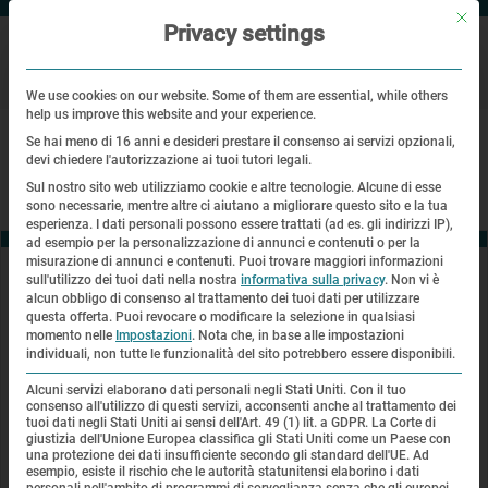
Mit di
Privacy settings
We use cookies on our website. Some of them are essential, while others
help us improve this website and your experience.
|
Pagina principale
Storia online
Se hai meno di 16 anni e desideri prestare il consenso ai servizi opzionali,
devi chiedere l'autorizzazione ai tuoi tutori legali.
Sul nostro sito web utilizziamo cookie e altre tecnologie. Alcune di esse
sono necessarie, mentre altre ci aiutano a migliorare questo sito e la tua
esperienza.
I dati personali possono essere trattati (ad es. gli indirizzi IP),
ad esempio per la personalizzazione di annunci e contenuti o per la
misurazione di annunci e contenuti.
Puoi trovare maggiori informazioni
sull'utilizzo dei tuoi dati nella nostra
informativa sulla privacy
.
Non vi è
Contatti
alcun obbligo di consenso al trattamento dei tuoi dati per utilizzare
questa offerta.
Puoi revocare o modificare la selezione in qualsiasi
KZ-Gedenkstätte Dachau
momento nelle
Impostazioni
.
Nota che, in base alle impostazioni
Alte Römerstraße 75
individuali, non tutte le funzionalità del sito potrebbero essere disponibili.
85221 Dachau
Alcuni servizi elaborano dati personali negli Stati Uniti. Con il tuo
consenso all'utilizzo di questi servizi, acconsenti anche al trattamento dei
+49 (0) 8131 - 66997 - 0
tuoi dati negli Stati Uniti ai sensi dell'Art. 49 (1) lit. a GDPR. La Corte di
giustizia dell'Unione Europea classifica gli Stati Uniti come un Paese con
info@kz-gedenkstaette-dachau.de
una protezione dei dati insufficiente secondo gli standard dell'UE. Ad
esempio, esiste il rischio che le autorità statunitensi elaborino i dati