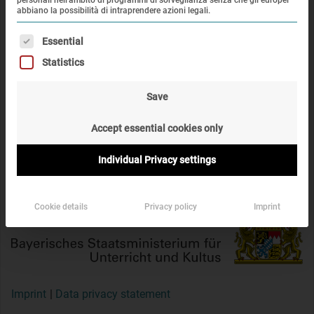
personali nell'ambito di programmi di sorveglianza senza che gli europei
abbiano la possibilità di intraprendere azioni legali.
Di seguito sono elencati i gruppi di servizi per i quali è po
Essential
Sponsorizzato da:
Statistics
Save
Accept essential cookies only
Individual Privacy settings
Cookie details
Privacy policy
Imprint
Imprint
Data privacy statement