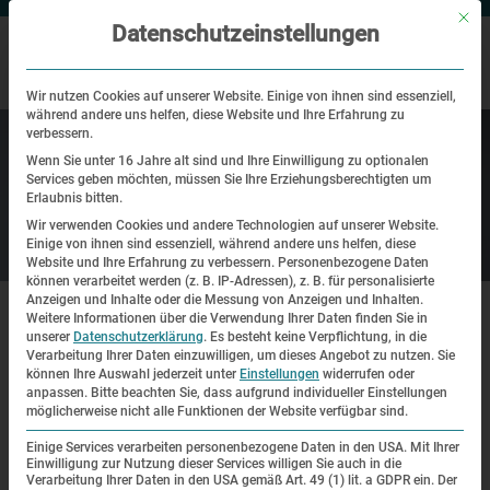
Mit di
Datenschutzeinstellungen
Wir nutzen Cookies auf unserer Website. Einige von ihnen sind essenziell,
während andere uns helfen, diese Website und Ihre Erfahrung zu
verbessern.
Wenn Sie unter 16 Jahre alt sind und Ihre Einwilligung zu optionalen
Services geben möchten, müssen Sie Ihre Erziehungsberechtigten um
Erlaubnis bitten.
Wir verwenden Cookies und andere Technologien auf unserer Website.
Einige von ihnen sind essenziell, während andere uns helfen, diese
Ihr Besuch
Website und Ihre Erfahrung zu verbessern.
Personenbezogene Daten
können verarbeitet werden (z. B. IP-Adressen), z. B. für personalisierte
|
|
Anzeigen und Inhalte oder die Messung von Anzeigen und Inhalten.
Start·seite
Besuch
Oft gefragte Fragen
Weitere Informationen über die Verwendung Ihrer Daten finden Sie in
unserer
Datenschutzerklärung
.
Es besteht keine Verpflichtung, in die
Verarbeitung Ihrer Daten einzuwilligen, um dieses Angebot zu nutzen.
Sie
Oft gefragte Fragen
können Ihre Auswahl jederzeit unter
Einstellungen
widerrufen oder
anpassen.
Bitte beachten Sie, dass aufgrund individueller Einstellungen
möglicherweise nicht alle Funktionen der Website verfügbar sind.
Können Kinder die KZ-Gedenk·stätte
Einige Services verarbeiten personenbezogene Daten in den USA. Mit Ihrer
Einwilligung zur Nutzung dieser Services willigen Sie auch in die
Dachau besuchen?
Verarbeitung Ihrer Daten in den USA gemäß Art. 49 (1) lit. a GDPR ein. Der