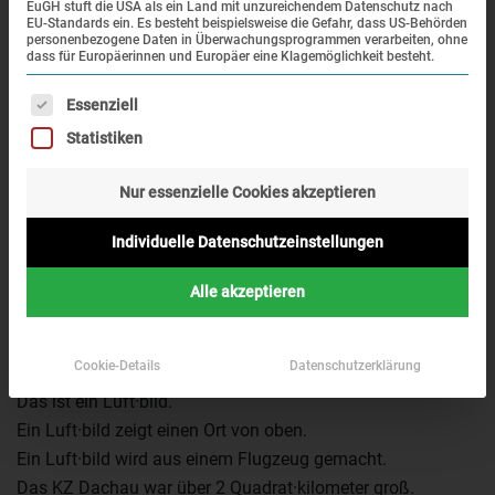
Die Luft·bilder im Vergleich
EuGH stuft die USA als ein Land mit unzureichendem Datenschutz nach
EU-Standards ein. Es besteht beispielsweise die Gefahr, dass US-Behörden
personenbezogene Daten in Überwachungsprogrammen verarbeiten, ohne
Das KZ früher
dass für Europäerinnen und Europäer eine Klagemöglichkeit besteht.
Es folgt eine Liste der Service-Gruppen, für die eine Einwi
Essenziell
Statistiken
Nur essenzielle Cookies akzeptieren
Individuelle Datenschutzeinstellungen
Alle akzeptieren
Luft·bild vom KZ Dachau.
Das Foto ist vom 20. April
1945.
Cookie-Details
Datenschutzerklärung
Das ist ein Luft·bild.
Ein Luft·bild zeigt einen Ort von oben.
Ein Luft·bild wird aus einem Flugzeug gemacht.
Das KZ Dachau war über 2 Quadrat·kilometer groß.