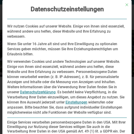
Mit di
Datenschutzeinstellungen
Wir nutzen Cookies auf unserer Website. Einige von ihnen sind essenziell,
während andere uns helfen, diese Website und Ihre Erfahrung zu
verbessern.
Wenn Sie unter 16 Jahre alt sind und Ihre Einwilligung zu optionalen
Services geben möchten, müssen Sie Ihre Erziehungsberechtigten um
Erlaubnis bitten.
Wir verwenden Cookies und andere Technologien auf unserer Website.
Einige von ihnen sind essenziell, während andere uns helfen, diese
Historischer Ort
Website und Ihre Erfahrung zu verbessern.
Personenbezogene Daten
können verarbeitet werden (z. B. IP-Adressen), z. B. für personalisierte
|
|
Anzeigen und Inhalte oder die Messung von Anzeigen und Inhalten.
Start·seite
Historischer Ort
Topographie
Weitere Informationen über die Verwendung Ihrer Daten finden Sie in
unserer
Datenschutzerklärung
.
Es besteht keine Verpflichtung, in die
Verarbeitung Ihrer Daten einzuwilligen, um dieses Angebot zu nutzen.
Sie
Topographie
können Ihre Auswahl jederzeit unter
Einstellungen
widerrufen oder
anpassen.
Bitte beachten Sie, dass aufgrund individueller Einstellungen
möglicherweise nicht alle Funktionen der Website verfügbar sind.
Das KZ früher
Und die KZ-Gedenk·stätte heute
Einige Services verarbeiten personenbezogene Daten in den USA. Mit Ihrer
Einwilligung zur Nutzung dieser Services willigen Sie auch in die
Verarbeitung Ihrer Daten in den USA gemäß Art. 49 (1) lit. a GDPR ein. Der