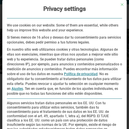
Mit di
Privacy settings
We use cookies on our website. Some of them are essential, while others
help us improve this website and your experience.
Si tienes menos de 16 años y deseas dar tu consentimiento para servicios
opcionales, debes pedir permiso a tus tutores legales.
En nuestro sitio web utilizamos cookies y otras tecnologías. Algunas de
ellas son esenciales, mientras que otras nos ayudan a mejorar este sitio
web y tu experiencia.
Se pueden tratar datos personales (como
direcciones IP), por ejemplo, para anuncios y contenidos personalizados o
Sitio histórico
medición de anuncios y contenidos.
Puedes encontrar más información
sobre el uso de tus datos en nuestra
Política de privacidad
.
No es
|
|
|
obligatorio dar tu consentimiento al tratamiento de tus datos para utilizar
Sitio web
Sitio histórico
Recorrido virtual del entorno
Restos de
raíles de la vía de enlace al campo de la SS
esta oferta.
Puedes revocar o ajustar tu selección en cualquier momento
en
Ajustes
.
Ten en cuenta que, en función de los ajustes individuales, es
posible que no todas las funciones del sitio estén disponibles.
Algunos servicios tratan datos personales en los EE. UU. Con tu
Recorrido virtual del entorno
consentimiento para utilizar estos servicios, también das tu
consentimiento para el tratamiento de sus datos en los EE. UU. de
conformidad con el art. 49, apartado 1, letra a), del RGPD. El TJUE
clasifica a los EE. UU. como un país con una protección de datos
insuficiente según las normas de la UE. Por ejemplo, existe el riesgo de