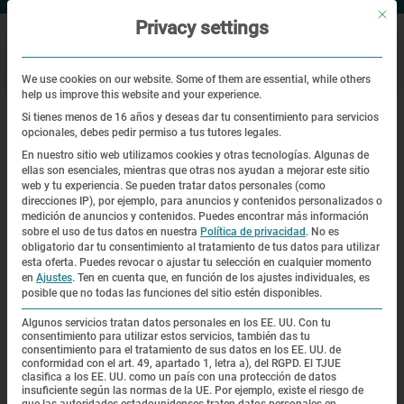
Mit di
Privacy settings
We use cookies on our website. Some of them are essential, while others
help us improve this website and your experience.
|
Sitio web
Jerzy Kowalewski
Si tienes menos de 16 años y deseas dar tu consentimiento para servicios
opcionales, debes pedir permiso a tus tutores legales.
Jerzy Kowalewski
En nuestro sitio web utilizamos cookies y otras tecnologías. Algunas de
ellas son esenciales, mientras que otras nos ayudan a mejorar este sitio
web y tu experiencia.
Se pueden tratar datos personales (como
direcciones IP), por ejemplo, para anuncios y contenidos personalizados o
medición de anuncios y contenidos.
Puedes encontrar más información
sobre el uso de tus datos en nuestra
Política de privacidad
.
No es
obligatorio dar tu consentimiento al tratamiento de tus datos para utilizar
esta oferta.
Puedes revocar o ajustar tu selección en cualquier momento
en
Ajustes
.
Ten en cuenta que, en función de los ajustes individuales, es
posible que no todas las funciones del sitio estén disponibles.
Algunos servicios tratan datos personales en los EE. UU. Con tu
consentimiento para utilizar estos servicios, también das tu
consentimiento para el tratamiento de sus datos en los EE. UU. de
conformidad con el art. 49, apartado 1, letra a), del RGPD. El TJUE
clasifica a los EE. UU. como un país con una protección de datos
insuficiente según las normas de la UE. Por ejemplo, existe el riesgo de