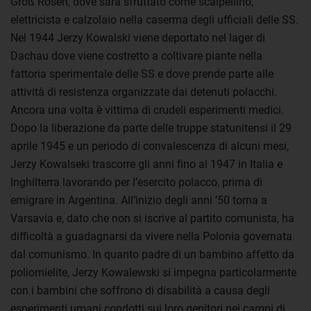
Groß Rosen, dove sarà sfruttato come scalpellino,
elettricista e calzolaio nella caserma degli ufficiali delle SS.
Nel 1944 Jerzy Kowalski viene deportato nel lager di
Dachau dove viene costretto a coltivare piante nella
fattoria sperimentale delle SS e dove prende parte alle
attività di resistenza organizzate dai detenuti polacchi.
Ancora una volta è vittima di crudeli esperimenti medici.
Dopo la liberazione da parte delle truppe statunitensi il 29
aprile 1945 e un periodo di convalescenza di alcuni mesi,
Jerzy Kowalseki trascorre gli anni fino al 1947 in Italia e
Inghilterra lavorando per l’esercito polacco, prima di
emigrare in Argentina. All’inizio degli anni ’50 torna a
Varsavia e, dato che non si iscrive al partito comunista, ha
difficoltà a guadagnarsi da vivere nella Polonia governata
dal comunismo. In quanto padre di un bambino affetto da
poliomielite, Jerzy Kowalewski si impegna particolarmente
con i bambini che soffrono di disabilità a causa degli
esperimenti umani condotti sui loro genitori nei campi di