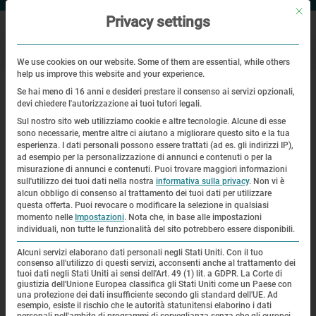
Mit di
Privacy settings
We use cookies on our website. Some of them are essential, while others
help us improve this website and your experience.
|
Pagina principale
Jerzy Kowalewski
Se hai meno di 16 anni e desideri prestare il consenso ai servizi opzionali,
devi chiedere l'autorizzazione ai tuoi tutori legali.
Jerzy Kowalewski
Sul nostro sito web utilizziamo cookie e altre tecnologie. Alcune di esse
sono necessarie, mentre altre ci aiutano a migliorare questo sito e la tua
esperienza.
I dati personali possono essere trattati (ad es. gli indirizzi IP),
ad esempio per la personalizzazione di annunci e contenuti o per la
misurazione di annunci e contenuti.
Puoi trovare maggiori informazioni
sull'utilizzo dei tuoi dati nella nostra
informativa sulla privacy
.
Non vi è
alcun obbligo di consenso al trattamento dei tuoi dati per utilizzare
questa offerta.
Puoi revocare o modificare la selezione in qualsiasi
momento nelle
Impostazioni
.
Nota che, in base alle impostazioni
individuali, non tutte le funzionalità del sito potrebbero essere disponibili.
Alcuni servizi elaborano dati personali negli Stati Uniti. Con il tuo
consenso all'utilizzo di questi servizi, acconsenti anche al trattamento dei
tuoi dati negli Stati Uniti ai sensi dell'Art. 49 (1) lit. a GDPR. La Corte di
giustizia dell'Unione Europea classifica gli Stati Uniti come un Paese con
una protezione dei dati insufficiente secondo gli standard dell'UE. Ad
esempio, esiste il rischio che le autorità statunitensi elaborino i dati