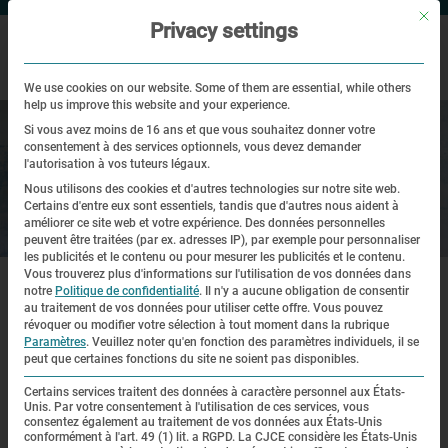
Mit di
Privacy settings
We use cookies on our website. Some of them are essential, while others
help us improve this website and your experience.
Si vous avez moins de 16 ans et que vous souhaitez donner votre
consentement à des services optionnels, vous devez demander
l'autorisation à vos tuteurs légaux.
Nous utilisons des cookies et d'autres technologies sur notre site web.
Certains d'entre eux sont essentiels, tandis que d'autres nous aident à
améliorer ce site web et votre expérience.
Des données personnelles
Expositions
peuvent être traitées (par ex. adresses IP), par exemple pour personnaliser
les publicités et le contenu ou pour mesurer les publicités et le contenu.
|
|
|
Vous trouverez plus d'informations sur l'utilisation de vos données dans
Page d'accueil
Expositions
Exposition permanente
L’ancienne
prison du camp
notre
Politique de confidentialité
.
Il n'y a aucune obligation de consentir
au traitement de vos données pour utiliser cette offre.
Vous pouvez
révoquer ou modifier votre sélection à tout moment dans la rubrique
Paramètres
.
Veuillez noter qu'en fonction des paramètres individuels, il se
Exposition dans l’ancienne prison
peut que certaines fonctions du site ne soient pas disponibles.
du camp
Certains services traitent des données à caractère personnel aux États-
Unis. Par votre consentement à l'utilisation de ces services, vous
consentez également au traitement de vos données aux États-Unis
conformément à l'art. 49 (1) lit. a RGPD. La CJCE considère les États-Unis