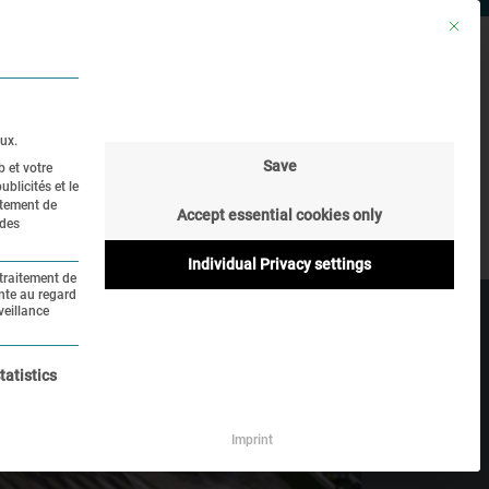
Mit die
E
RECHERCHE
LANGUE
ux.
Save
b et votre
blicités et le
ions
Histoire en ligne
itement de
Accept essential cookies only
 des
Individual Privacy settings
 traitement de
nte au regard
veillance
services est essentiel et ne peut être décoché.
tatistics
Imprint