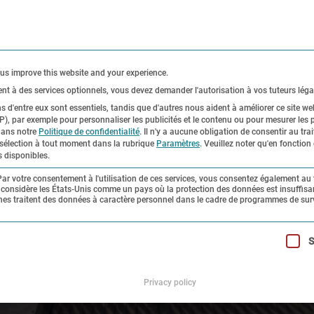
CONTACT
PRESS
 us improve this website and your experience.
t à des services optionnels, vous devez demander l'autorisation à vos tuteurs léga
s d'entre eux sont essentiels, tandis que d'autres nous aident à améliorer ce site we
), par exemple pour personnaliser les publicités et le contenu ou pour mesurer les pu
rique
Expositions
Recherche et collect
 dans notre
Politique de confidentialité
.
Il n'y a aucune obligation de consentir au tra
sélection à tout moment dans la rubrique
Paramètres
.
Veuillez noter qu'en fonction
s disponibles.
Par votre consentement à l'utilisation de ces services, vous consentez également au
 considère les États-Unis comme un pays où la protection des données est insuffisa
aines traitent des données à caractère personnel dans le cadre de programmes de sur
esquels un consentement peut être donné. Le premier groupe de 
S
Privacy policy