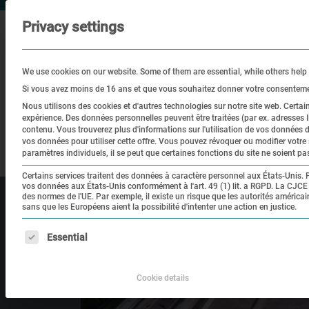
Privacy settings
We use cookies on our website. Some of them are essential, while others help
Si vous avez moins de 16 ans et que vous souhaitez donner votre consentemen
Nous utilisons des cookies et d'autres technologies sur notre site web. Certain
expérience.
Des données personnelles peuvent être traitées (par ex. adresses IP
Visite
Éducation
Site histo
contenu.
Vous trouverez plus d'informations sur l'utilisation de vos données
vos données pour utiliser cette offre.
Vous pouvez révoquer ou modifier votre 
paramètres individuels, il se peut que certaines fonctions du site ne soient pa
Certains services traitent des données à caractère personnel aux États-Unis. 
vos données aux États-Unis conformément à l'art. 49 (1) lit. a RGPD. La CJCE
des normes de l'UE. Par exemple, il existe un risque que les autorités améric
sans que les Européens aient la possibilité d'intenter une action en justice.
La liste suivante énumère les groupes de services pour l
Essential
Cookie details