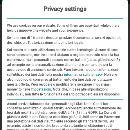
Mit di
Privacy settings
We use cookies on our website. Some of them are essential, while others
help us improve this website and your experience.
|
|
Pagina principale
Veranstaltungen
Tracce del Tempo
Se hai meno di 16 anni e desideri prestare il consenso ai servizi opzionali,
devi chiedere l'autorizzazione ai tuoi tutori legali.
Tracce del Tempo
Sul nostro sito web utilizziamo cookie e altre tecnologie. Alcune di esse
sono necessarie, mentre altre ci aiutano a migliorare questo sito e la tua
esperienza.
I dati personali possono essere trattati (ad es. gli indirizzi IP),
ad esempio per la personalizzazione di annunci e contenuti o per la
| 15.03.2022 | 18:00—20:00
misurazione di annunci e contenuti.
Puoi trovare maggiori informazioni
sull'utilizzo dei tuoi dati nella nostra
informativa sulla privacy
.
Non vi è
alcun obbligo di consenso al trattamento dei tuoi dati per utilizzare
questa offerta.
Puoi revocare o modificare la selezione in qualsiasi
momento nelle
Impostazioni
.
Nota che, in base alle impostazioni
individuali, non tutte le funzionalità del sito potrebbero essere disponibili.
Alcuni servizi elaborano dati personali negli Stati Uniti. Con il tuo
consenso all'utilizzo di questi servizi, acconsenti anche al trattamento dei
tuoi dati negli Stati Uniti ai sensi dell'Art. 49 (1) lit. a GDPR. La Corte di
giustizia dell'Unione Europea classifica gli Stati Uniti come un Paese con
una protezione dei dati insufficiente secondo gli standard dell'UE. Ad
esempio, esiste il rischio che le autorità statunitensi elaborino i dati