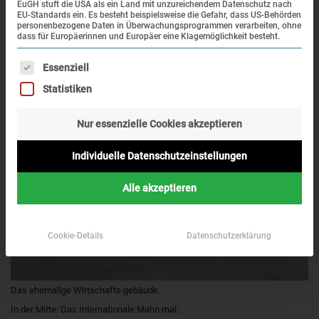
EuGH stuft die USA als ein Land mit unzureichendem Datenschutz nach
EU-Standards ein. Es besteht beispielsweise die Gefahr, dass US-Behörden
personenbezogene Daten in Überwachungsprogrammen verarbeiten, ohne
dass für Europäerinnen und Europäer eine Klagemöglichkeit besteht.
Wirtschafts·gebäude
7
Es folgt eine Liste der Service-Gruppen, für die eine Einwilligung erteilt werden kann. Die erst
Essenziell
(Haupt·ausstellung)
Statistiken
Nur essenzielle Cookies akzeptieren
Individuelle Datenschutzeinstellungen
Alle akzeptieren
Cookie-Details
Datenschutzerklärung
Das ehemalige Wirtschafts·gebäude.
In der Mitte: Das Internationale Mahn·mal.