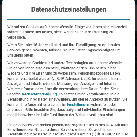
Mit di
Datenschutzeinstellungen
Wir nutzen Cookies auf unserer Website. Einige von ihnen sind essenziell,
während andere uns helfen, diese Website und Ihre Erfahrung zu
verbessern.
Wenn Sie unter 16 Jahre alt sind und Ihre Einwilligung zu optionalen
Services geben möchten, müssen Sie Ihre Erziehungsberechtigten um
Erlaubnis bitten.
Wir verwenden Cookies und andere Technologien auf unserer Website.
Einige von ihnen sind essenziell, während andere uns helfen, diese
Historischer Ort
Website und Ihre Erfahrung zu verbessern.
Personenbezogene Daten
können verarbeitet werden (z. B. IP-Adressen), z. B. für personalisierte
|
|
|
Anzeigen und Inhalte oder die Messung von Anzeigen und Inhalten.
Start·seite
Historischer Ort
Virtueller Rund·gang
Wirtschafts·gebäude (Haupt·ausstellung)
Weitere Informationen über die Verwendung Ihrer Daten finden Sie in
unserer
Datenschutzerklärung
.
Es besteht keine Verpflichtung, in die
Verarbeitung Ihrer Daten einzuwilligen, um dieses Angebot zu nutzen.
Sie
können Ihre Auswahl jederzeit unter
Einstellungen
widerrufen oder
anpassen.
Bitte beachten Sie, dass aufgrund individueller Einstellungen
Virtueller Rund·gang
möglicherweise nicht alle Funktionen der Website verfügbar sind.
Einige Services verarbeiten personenbezogene Daten in den USA. Mit Ihrer
Einwilligung zur Nutzung dieser Services willigen Sie auch in die
Verarbeitung Ihrer Daten in den USA gemäß Art. 49 (1) lit. a GDPR ein. Der