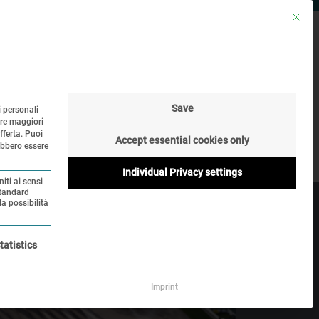
Mit die
TAMPA
RICERCA
LINGUA
Save
i personali
re maggiori
Storia online
fferta.
Puoi
Accept essential cookies only
rebbero essere
Individual Privacy settings
iti ai sensi
standard
la possibilità
ario e non può essere deselezionato.
tatistics
Imprint