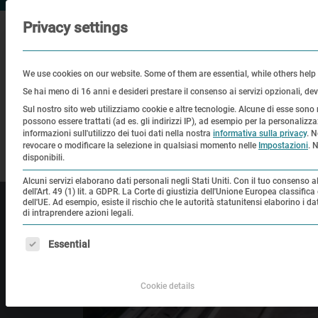
Privacy settings
We use cookies on our website. Some of them are essential, while others help
Se hai meno di 16 anni e desideri prestare il consenso ai servizi opzionali, devi 
Sul nostro sito web utilizziamo cookie e altre tecnologie. Alcune di esse sono 
possono essere trattati (ad es. gli indirizzi IP), ad esempio per la personaliz
Visita
Educazione
Luogo s
informazioni sull'utilizzo dei tuoi dati nella nostra
informativa sulla privacy
.
N
revocare o modificare la selezione in qualsiasi momento nelle
Impostazioni
.
N
disponibili.
Alcuni servizi elaborano dati personali negli Stati Uniti. Con il tuo consenso all
dell'Art. 49 (1) lit. a GDPR. La Corte di giustizia dell'Unione Europea classifi
dell'UE. Ad esempio, esiste il rischio che le autorità statunitensi elaborino i 
di intraprendere azioni legali.
Di seguito sono elencati i gruppi di servizi per i quali è p
Essential
Cookie details