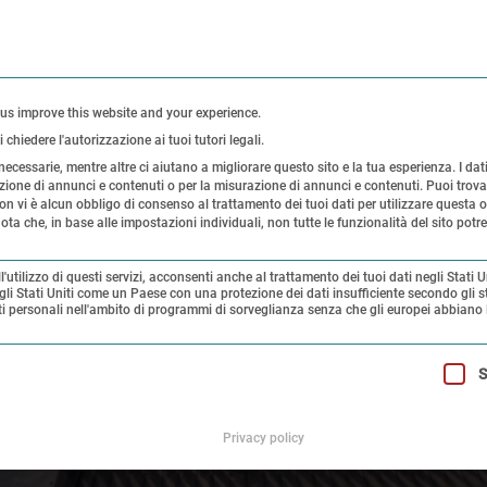
CONTATTI
UFFICIO S
 us improve this website and your experience.
chiedere l'autorizzazione ai tuoi tutori legali.
necessarie, mentre altre ci aiutano a migliorare questo sito e la tua esperienza.
I dat
zazione di annunci e contenuti o per la misurazione di annunci e contenuti.
Puoi trova
torico
Esposizioni
Ricerca e collezione
on vi è alcun obbligo di consenso al trattamento dei tuoi dati per utilizzare questa o
ota che, in base alle impostazioni individuali, non tutte le funzionalità del sito pot
'utilizzo di questi servizi, acconsenti anche al trattamento dei tuoi dati negli Stati Un
ca gli Stati Uniti come un Paese con una protezione dei dati insufficiente secondo gli 
dati personali nell'ambito di programmi di sorveglianza senza che gli europei abbiano 
ossibile fornire il consenso. Il primo gruppo di servizi è necess
S
Privacy policy