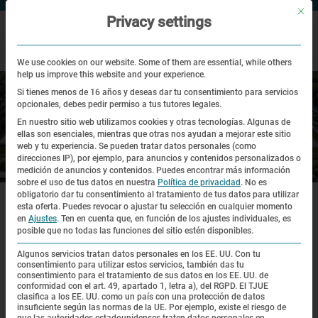
Mit di
Privacy settings
We use cookies on our website. Some of them are essential, while others
help us improve this website and your experience.
Si tienes menos de 16 años y deseas dar tu consentimiento para servicios
opcionales, debes pedir permiso a tus tutores legales.
En nuestro sitio web utilizamos cookies y otras tecnologías. Algunas de
ellas son esenciales, mientras que otras nos ayudan a mejorar este sitio
web y tu experiencia.
Se pueden tratar datos personales (como
direcciones IP), por ejemplo, para anuncios y contenidos personalizados o
Sitio histórico
medición de anuncios y contenidos.
Puedes encontrar más información
sobre el uso de tus datos en nuestra
Política de privacidad
.
No es
|
|
|
obligatorio dar tu consentimiento al tratamiento de tus datos para utilizar
Sitio web
Sitio histórico
Recorrido virtual
Capilla Católica de la
Agonía de Cristo
esta oferta.
Puedes revocar o ajustar tu selección en cualquier momento
en
Ajustes
.
Ten en cuenta que, en función de los ajustes individuales, es
posible que no todas las funciones del sitio estén disponibles.
Algunos servicios tratan datos personales en los EE. UU. Con tu
Recorrido virtual
consentimiento para utilizar estos servicios, también das tu
consentimiento para el tratamiento de sus datos en los EE. UU. de
conformidad con el art. 49, apartado 1, letra a), del RGPD. El TJUE
clasifica a los EE. UU. como un país con una protección de datos
insuficiente según las normas de la UE. Por ejemplo, existe el riesgo de