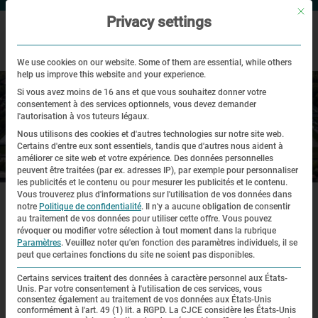
Mit di
Privacy settings
We use cookies on our website. Some of them are essential, while others
help us improve this website and your experience.
Si vous avez moins de 16 ans et que vous souhaitez donner votre
consentement à des services optionnels, vous devez demander
l'autorisation à vos tuteurs légaux.
Nous utilisons des cookies et d'autres technologies sur notre site web.
Certains d'entre eux sont essentiels, tandis que d'autres nous aident à
améliorer ce site web et votre expérience.
Des données personnelles
Site historique
peuvent être traitées (par ex. adresses IP), par exemple pour personnaliser
les publicités et le contenu ou pour mesurer les publicités et le contenu.
|
|
|
Vous trouverez plus d'informations sur l'utilisation de vos données dans
Page d'accueil
Site historique
Visite virtuelle
La chapelle de
l’Agonie du Christ
notre
Politique de confidentialité
.
Il n'y a aucune obligation de consentir
au traitement de vos données pour utiliser cette offre.
Vous pouvez
révoquer ou modifier votre sélection à tout moment dans la rubrique
Paramètres
.
Veuillez noter qu'en fonction des paramètres individuels, il se
peut que certaines fonctions du site ne soient pas disponibles.
Visite virtuelle
Certains services traitent des données à caractère personnel aux États-
Unis. Par votre consentement à l'utilisation de ces services, vous
consentez également au traitement de vos données aux États-Unis
conformément à l'art. 49 (1) lit. a RGPD. La CJCE considère les États-Unis