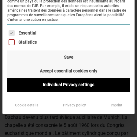
comme un pays où la protection des données est insuffisante au regard
des normes de l'UE. Par exemple, il existe un risque que les autorités
américaines traitent des données à caractère personnel dans le cadre de
programmes de surveillance sans que les Européens aient la possibilité
d'intenter une action en justice.
La chapelle de l’Agonie du
16
Christ
La liste suivante énumère les groupes de services pour les
Essential
Statistics
À l’extrémité nord du site, la chapelle catholique de l’Agonie
du Christ (« Todesangst-Christi-Kapelle ») a été le premier
Save
monument religieux érigé dans l’ancien camp de
Accept essential cookies only
concentration. Les bâtiments de services du camp qui se
trouvaient dans cette zone ont été démolis dans les années
Individual Privacy settings
1950 et 1960.
L’initiative de l’édification de la chapelle de l’Agonie du
Cookie details
Privacy policy
Imprint
Christ est venue de Johannes Neuhäusler, survivant de
Dachau devenu plus tard évêque auxiliaire de Munich. La
chapelle a été consacrée le 5 août 1960 lors du Congrès
eucharistique mondial. Le bâtiment cylindrique conçu par