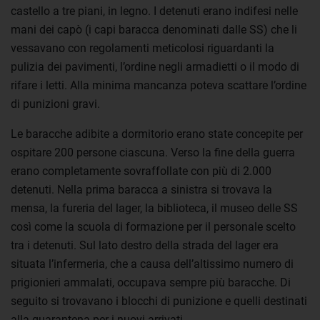
castello a tre piani, in legno. I detenuti erano indifesi nelle
mani dei capò (i capi baracca denominati dalle SS) che li
vessavano con regolamenti meticolosi riguardanti la
pulizia dei pavimenti, l’ordine negli armadietti o il modo di
rifare i letti. Alla minima mancanza poteva scattare l’ordine
di punizioni gravi.
Le baracche adibite a dormitorio erano state concepite per
ospitare 200 persone ciascuna. Verso la fine della guerra
erano completamente sovraffollate con più di 2.000
detenuti. Nella prima baracca a sinistra si trovava la
mensa, la fureria del lager, la biblioteca, il museo delle SS
così come la scuola di formazione per il personale scelto
tra i detenuti. Sul lato destro della strada del lager era
situata l’infermeria, che a causa dell’altissimo numero di
prigionieri ammalati, occupava sempre più baracche. Di
seguito si trovavano i blocchi di punizione e quelli destinati
alla quarantena per i nuovi arrivati.