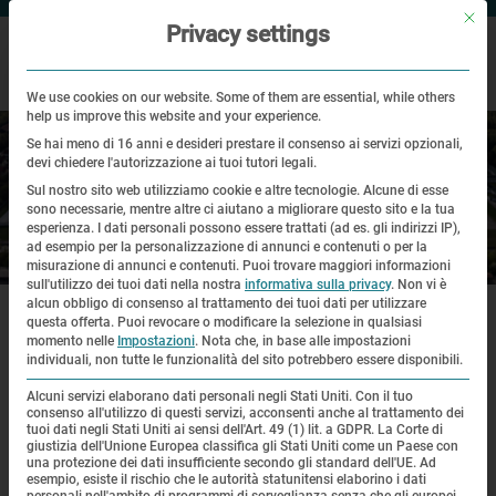
Mit di
Privacy settings
We use cookies on our website. Some of them are essential, while others
help us improve this website and your experience.
Se hai meno di 16 anni e desideri prestare il consenso ai servizi opzionali,
devi chiedere l'autorizzazione ai tuoi tutori legali.
Sul nostro sito web utilizziamo cookie e altre tecnologie. Alcune di esse
sono necessarie, mentre altre ci aiutano a migliorare questo sito e la tua
esperienza.
I dati personali possono essere trattati (ad es. gli indirizzi IP),
ad esempio per la personalizzazione di annunci e contenuti o per la
Luogo Storico
misurazione di annunci e contenuti.
Puoi trovare maggiori informazioni
sull'utilizzo dei tuoi dati nella nostra
informativa sulla privacy
.
Non vi è
|
|
|
alcun obbligo di consenso al trattamento dei tuoi dati per utilizzare
Pagina principale
Luogo storico
Guida virtuale
Baracche
(esposizione)
questa offerta.
Puoi revocare o modificare la selezione in qualsiasi
momento nelle
Impostazioni
.
Nota che, in base alle impostazioni
individuali, non tutte le funzionalità del sito potrebbero essere disponibili.
Alcuni servizi elaborano dati personali negli Stati Uniti. Con il tuo
Guida virtuale
consenso all'utilizzo di questi servizi, acconsenti anche al trattamento dei
tuoi dati negli Stati Uniti ai sensi dell'Art. 49 (1) lit. a GDPR. La Corte di
giustizia dell'Unione Europea classifica gli Stati Uniti come un Paese con
una protezione dei dati insufficiente secondo gli standard dell'UE. Ad
esempio, esiste il rischio che le autorità statunitensi elaborino i dati