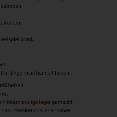
estorben.
estorben.
Beispiel krank.
en.
Häftlinge miss·handelt haben.
945
befreit.
eit.
ein
Internierungs·lager
gemacht.
das Internierungs·lager haben.