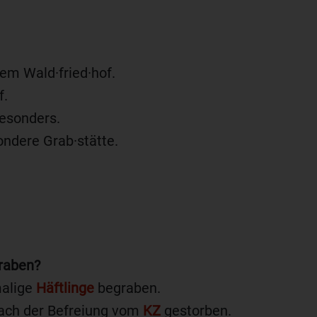
dem Wald·fried·hof.
f.
besonders.
ondere Grab·stätte.
graben?
malige
Häftlinge
begraben.
nach der Befreiung vom
KZ
gestorben.