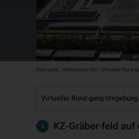
|
|
Start·seite
Historischer Ort
Virtueller Rund
Virtueller Rund·gang Umgebung
KZ-Gräber·feld auf
5