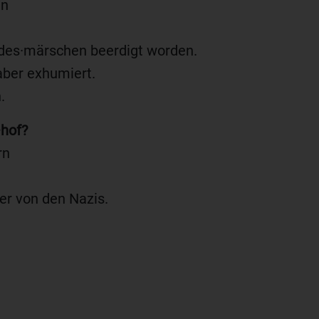
en
odes·märschen beerdigt worden.
ber exhumiert.
.
·hof?
rn
er von den Nazis.