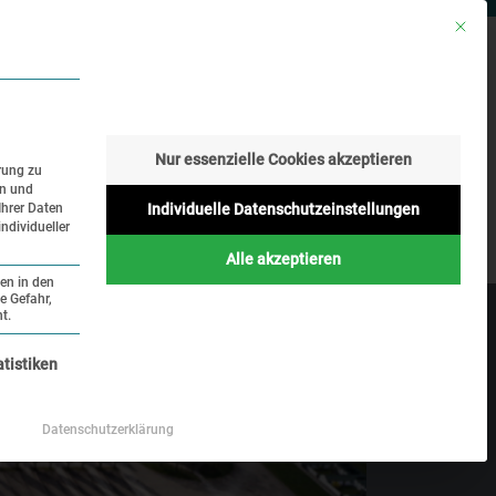
Mit die
SSAR
SUCHE
SPRACHE
Nur essenzielle Cookies akzeptieren
rung zu
en und
Geschichte
Aktuelles
Ihrer Daten
Individuelle Datenschutzeinstellungen
ndividueller
Online
Alle akzeptieren
ten in den
e Gefahr,
t.
atistiken
Datenschutzerklärung