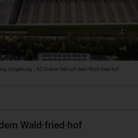
|
·gang Umgebung
KZ-Gräber·feld auf dem Wald·fried·hof
 dem Wald·fried·hof