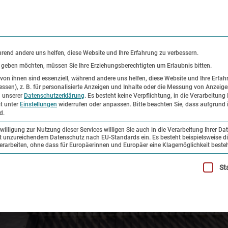
KONTAKT
GLO
hrend andere uns helfen, diese Website und Ihre Erfahrung zu verbessern.
s geben möchten, müssen Sie Ihre Erziehungsberechtigten um Erlaubnis bitten.
on ihnen sind essenziell, während andere uns helfen, diese Website und Ihre Erfah
ssen), z. B. für personalisierte Anzeigen und Inhalte oder die Messung von Anzeig
er
Ausstellungen
Forschung und
n unserer
Datenschutzerklärung
.
Es besteht keine Verpflichtung, in die Verarbeitung 
it unter
Einstellungen
widerrufen oder anpassen.
Bitte beachten Sie, dass aufgrund i
Sammlung
d.
illigung zur Nutzung dieser Services willigen Sie auch in die Verarbeitung Ihrer Da
mit unzureichendem Datenschutz nach EU-Standards ein. Es besteht beispielsweise di
beiten, ohne dass für Europäerinnen und Europäer eine Klagemöglichkeit besteh
ste Service-Gruppe ist essenziell und kann nicht abgewählt werden.
St