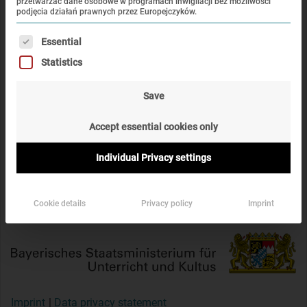
przetwarzać dane osobowe w programach inwigilacji bez możliwości
podjęcia działań prawnych przez Europejczyków.
Poniżej znajduje się lista grup usług, dla których można ud
Essential
Statistics
Sponsorowany przez:
Save
Accept essential cookies only
Individual Privacy settings
Cookie details
Privacy policy
Imprint
Imprint
Data privacy statement