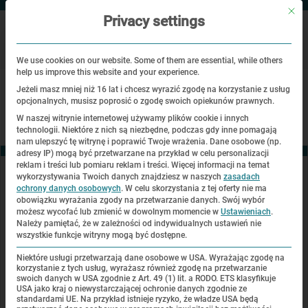
Mit di
Privacy settings
We use cookies on our website. Some of them are essential, while others
help us improve this website and your experience.
|
Strona glówna
Badania i zbiory
Jeżeli masz mniej niż 16 lat i chcesz wyrazić zgodę na korzystanie z usług
opcjonalnych, musisz poprosić o zgodę swoich opiekunów prawnych.
W naszej witrynie internetowej używamy plików cookie i innych
technologii. Niektóre z nich są niezbędne, podczas gdy inne pomagają
nam ulepszyć tę witrynę i poprawić Twoje wrażenia.
Dane osobowe (np.
adresy IP) mogą być przetwarzane na przykład w celu personalizacji
reklam i treści lub pomiaru reklam i treści.
Więcej informacji na temat
wykorzystywania Twoich danych znajdziesz w naszych
zasadach
Kontakt
ochrony danych osobowych
.
W celu skorzystania z tej oferty nie ma
obowiązku wyrażania zgody na przetwarzanie danych.
Swój wybór
KZ-Gedenkstätte Dachau
możesz wycofać lub zmienić w dowolnym momencie w
Ustawieniach
.
Alte Römerstraße 75
Należy pamiętać, że w zależności od indywidualnych ustawień nie
wszystkie funkcje witryny mogą być dostępne.
85221 Dachau
Deutschland
Niektóre usługi przetwarzają dane osobowe w USA. Wyrażając zgodę na
korzystanie z tych usług, wyrażasz również zgodę na przetwarzanie
swoich danych w USA zgodnie z Art. 49 (1) lit. a RODO. ETS klasyfikuje
+49 (0) 8131 - 66997 - 0
USA jako kraj o niewystarczającej ochronie danych zgodnie ze
info@kz-gedenkstaette-dachau.de
standardami UE. Na przykład istnieje ryzyko, że władze USA będą