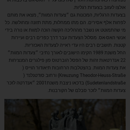
אולצו לעזוב בצעדות רגליות.
בצעדות הרגליות, המכונות גם ״צעדות המוות״, מצאו את מותם
לפחות אלף אסירים. הם מתו ממחלות, מתת תזונה ומחולשה. כל
מי שהתמוטט או נשבר מההליכה הקשה הוכה למוות או נורה בידי
אנשי האס-אס. מסלול הצעדות עבר דרך כפרים רבים ועיירות
קטנות. תושבים רבים היו עדי ראייה לצעדות האכזריות.
החל משנת 1989 הקימו הישובים לאורך נתיבי ״צעדות המוות״
22 אנדרטאות זהות של הפסל הוברטוס פון פילגרים המנציחות
את צעדות המוות. בהצטלבות הרחובות תיאודור הוייס (
Kreuzung Theodor-Heuss-Straße) ורחוב סודטנלנד (
Sudetenlandstraße) בדכאו ניצבת משנת2001 ״אנדרטה לזכר
צעדות המוות״ לזכר סבלם של הקורבנות.