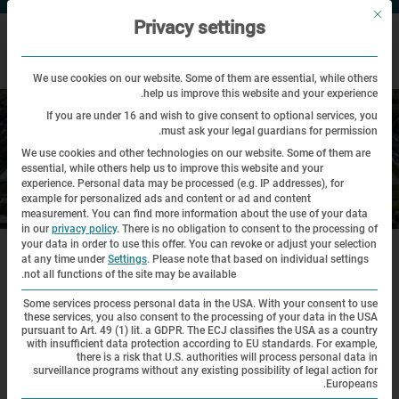
ne Funktionalität ist identisch mit der des Buttons Accept essential cookies only.
Privacy settings
We use cookies on our website. Some of them are essential, while others
help us improve this website and your experience.
If you are under 16 and wish to give consent to optional services, you
must ask your legal guardians for permission.
We use cookies and other technologies on our website. Some of them are
essential, while others help us to improve this website and your
experience.
Personal data may be processed (e.g. IP addresses), for
example for personalized ads and content or ad and content
מקום היסטורי
measurement.
You can find more information about the use of your data
in our
privacy policy
.
There is no obligation to consent to the processing of
|
|
|
your data in order to use this offer.
You can revoke or adjust your selection
דף הבית
מקום היסטורי
סיור וירטואלי בסביבה
אנדרטה לזכר צעדות
המוות
at any time under
Settings
.
Please note that based on individual settings
not all functions of the site may be available.
Some services process personal data in the USA. With your consent to use
these services, you also consent to the processing of your data in the USA
סיור וירטואלי בסביבה
pursuant to Art. 49 (1) lit. a GDPR. The ECJ classifies the USA as a country
with insufficient data protection according to EU standards. For example,
there is a risk that U.S. authorities will process personal data in
surveillance programs without any existing possibility of legal action for
Europeans.