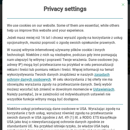
Mit di
Privacy settings
We use cookies on our website. Some of them are essential, while others
help us improve this website and your experience.
Jeżeli masz mniej niż 16 lat i chcesz wyrazić zgodę na korzystanie z usług
opcjonalnych, musisz poprosić o zgodę swoich opiekunów prawnych.
W naszej witrynie internetowej używamy plików cookie i innych
technologii. Niektóre z nich są niezbędne, podczas gdy inne pomagają
nam ulepszyć tę witrynę i poprawić Twoje wrażenia.
Dane osobowe (np.
adresy IP) mogą być przetwarzane na przykład w celu personalizacji
Miejsce historyczne
reklam i treści lub pomiaru reklam i treści.
Więcej informacji na temat
wykorzystywania Twoich danych znajdziesz w naszych
zasadach
|
|
|
ochrony danych osobowych
.
W celu skorzystania z tej oferty nie ma
Strona glówna
Miejsce historyczne
Wirtualne zwiedzanie
Ewangelicki Kościół Pojednania
obowiązku wyrażania zgody na przetwarzanie danych.
Swój wybór
możesz wycofać lub zmienić w dowolnym momencie w
Ustawieniach
.
Należy pamiętać, że w zależności od indywidualnych ustawień nie
wszystkie funkcje witryny mogą być dostępne.
Wirtualne zwiedzanie
Niektóre usługi przetwarzają dane osobowe w USA. Wyrażając zgodę na
korzystanie z tych usług, wyrażasz również zgodę na przetwarzanie
swoich danych w USA zgodnie z Art. 49 (1) lit. a RODO. ETS klasyfikuje
USA jako kraj o niewystarczającej ochronie danych zgodnie ze
standardami UE. Na przykład istnieje ryzyko, że władze USA będą