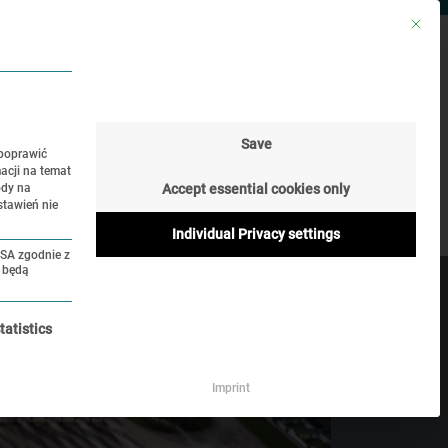
Mit die
ONTAKT
SZUKAJ
JĘZYK
Save
 poprawić
acji na temat
biory
Historia Online
ody na
Accept essential cookies only
stawień nie
Individual Privacy settings
USA zgodnie z
A będą
 jej odznaczyć.
tatistics
Imprint