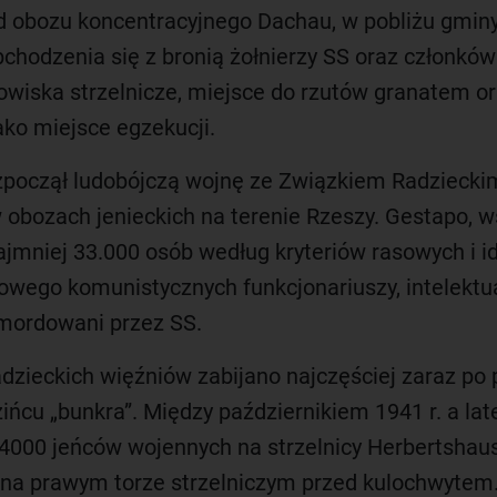
d obozu koncentracyjnego Dachau, w pobliżu gminy
bchodzenia się z bronią żołnierzy SS oraz członków 
nowiska strzelnicze, miejsce do rzutów granatem o
ako miejsce egzekucji.
oczął ludobójczą wojnę ze Związkiem Radzieckim.
 w obozach jenieckich na terenie Rzeszy. Gestapo,
ajmniej 33.000 osób według kryteriów rasowych i 
ego komunistycznych funkcjonariuszy, intelektu
 mordowani przez SS.
zieckich więźniów zabijano najczęściej zaraz po 
zińcu „bunkra”. Między październikiem 1941 r. a l
4000 jeńców wojennych na strzelnicy Herbertshaus
mi na prawym torze strzelniczym przed kulochwytem