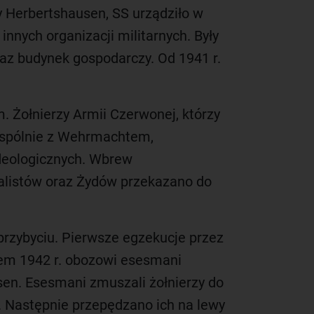
 Herbertshausen, SS urządziło w
innych organizacji militarnych. Były
raz budynek gospodarczy. Od 1941 r.
 Żołnierzy Armii Czerwonej, którzy
 wspólnie z Wehrmachtem,
ideologicznych. Wbrew
alistów oraz Żydów przekazano do
przybyciu. Pierwsze egzekucje przez
atem 1942 r. obozowi esesmani
en. Esesmani zmuszali żołnierzy do
. Następnie przepędzano ich na lewy