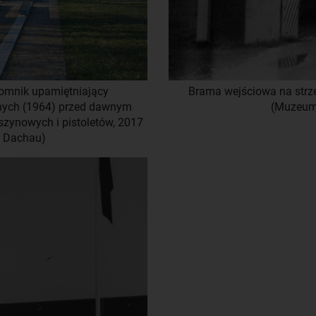
 pomnik upamiętniający
Brama wejściowa na strze
nych (1964) przed dawnym
(Muzeum
zynowych i pistoletów, 2017
 Dachau)