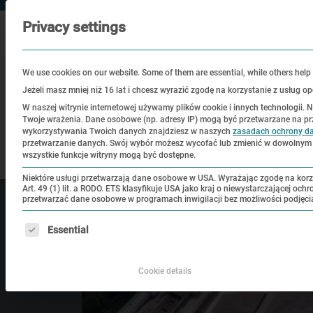
Privacy settings
We use cookies on our website. Some of them are essential, while others help
Jeżeli masz mniej niż 16 lat i chcesz wyrazić zgodę na korzystanie z usług
W naszej witrynie internetowej używamy plików cookie i innych technologii. 
Twoje wrażenia.
Dane osobowe (np. adresy IP) mogą być przetwarzane na przykł
Zwiedzanie
Edukacja
Miej
wykorzystywania Twoich danych znajdziesz w naszych
zasadach ochrony d
przetwarzanie danych.
Swój wybór możesz wycofać lub zmienić w dowolny
wszystkie funkcje witryny mogą być dostępne.
Niektóre usługi przetwarzają dane osobowe w USA. Wyrażając zgodę na korz
Art. 49 (1) lit. a RODO. ETS klasyfikuje USA jako kraj o niewystarczającej o
przetwarzać dane osobowe w programach inwigilacji bez możliwości podjęci
Poniżej znajduje się lista grup usług, dla których można u
Essential
Cookie details