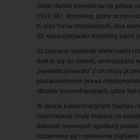
Około dwóch kilometrów na północ o
1937/38 r. strzelnicę, gdzie uczono o
tu pięć torów strzelniczych, dwa sta
SS wykorzystywało strzelnicę także j
22 czerwca niemiecki Wehrmacht rozp
dostali się do niewoli, umieszczano
„wyselekcjonowało” z ich masy przyn
postanowieniom prawa międzynarodow
obozów koncentracyjnych, gdzie byli
W obozie koncentracyjnym Dachau rad
rozstrzelanie miały miejsce na dzied
dokonali masowych egzekucji ponad 
rozbierania się i ustawiania piątka