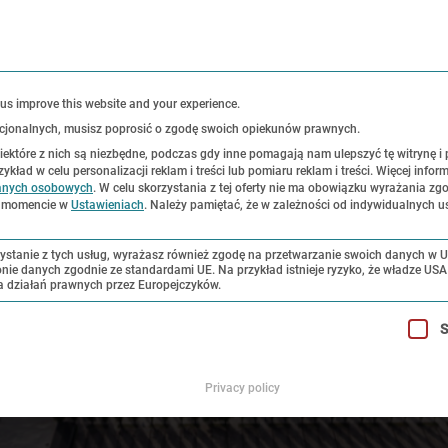
K
 us improve this website and your experience.
 opcjonalnych, musisz poprosić o zgodę swoich opiekunów prawnych.
Niektóre z nich są niezbędne, podczas gdy inne pomagają nam ulepszyć tę witrynę i
ad w celu personalizacji reklam i treści lub pomiaru reklam i treści.
Więcej inform
sce historyczne
Ekspozycje
Badania i z
anych osobowych
.
W celu skorzystania z tej oferty nie ma obowiązku wyrażania zg
m momencie w
Ustawieniach
.
Należy pamiętać, że w zależności od indywidualnych u
ystanie z tych usług, wyrażasz również zgodę na przetwarzanie swoich danych w 
chronie danych zgodnie ze standardami UE. Na przykład istnieje ryzyko, że władze US
a działań prawnych przez Europejczyków.
dzielić zgody. Pierwsza grupa usług jest niezbędna i nie można
S
Privacy policy