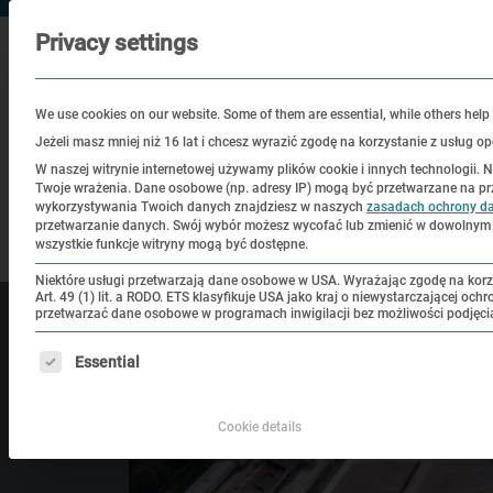
Privacy settings
We use cookies on our website. Some of them are essential, while others help
Jeżeli masz mniej niż 16 lat i chcesz wyrazić zgodę na korzystanie z usług
W naszej witrynie internetowej używamy plików cookie i innych technologii. 
Twoje wrażenia.
Dane osobowe (np. adresy IP) mogą być przetwarzane na przykł
Zwiedzanie
Edukacja
Miej
wykorzystywania Twoich danych znajdziesz w naszych
zasadach ochrony d
przetwarzanie danych.
Swój wybór możesz wycofać lub zmienić w dowolny
wszystkie funkcje witryny mogą być dostępne.
Niektóre usługi przetwarzają dane osobowe w USA. Wyrażając zgodę na korz
Art. 49 (1) lit. a RODO. ETS klasyfikuje USA jako kraj o niewystarczającej o
przetwarzać dane osobowe w programach inwigilacji bez możliwości podjęci
Poniżej znajduje się lista grup usług, dla których można u
Essential
Cookie details