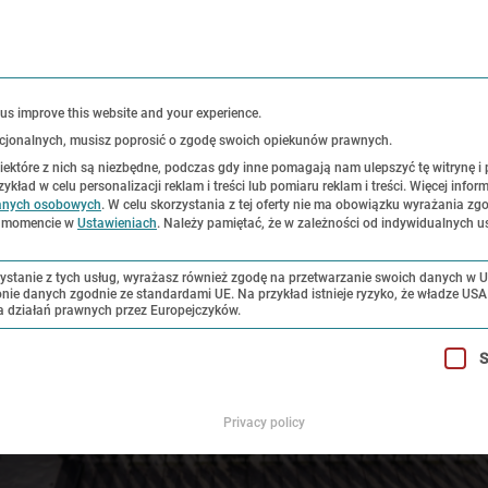
K
 us improve this website and your experience.
 opcjonalnych, musisz poprosić o zgodę swoich opiekunów prawnych.
Niektóre z nich są niezbędne, podczas gdy inne pomagają nam ulepszyć tę witrynę i
ad w celu personalizacji reklam i treści lub pomiaru reklam i treści.
Więcej inform
sce historyczne
Ekspozycje
Badania i z
anych osobowych
.
W celu skorzystania z tej oferty nie ma obowiązku wyrażania zg
m momencie w
Ustawieniach
.
Należy pamiętać, że w zależności od indywidualnych u
ystanie z tych usług, wyrażasz również zgodę na przetwarzanie swoich danych w 
chronie danych zgodnie ze standardami UE. Na przykład istnieje ryzyko, że władze US
a działań prawnych przez Europejczyków.
dzielić zgody. Pierwsza grupa usług jest niezbędna i nie można
S
Privacy policy