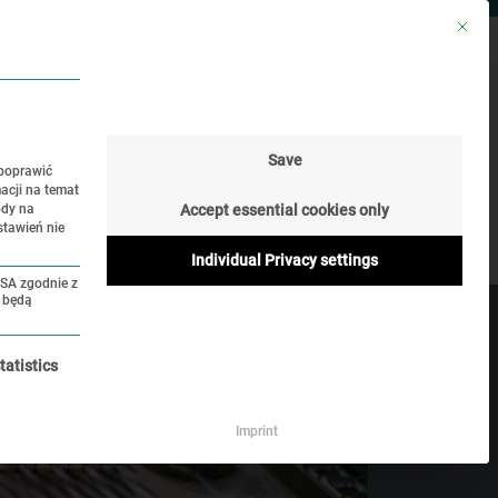
Mit die
ONTAKT
SZUKAJ
JĘZYK
Save
 poprawić
acji na temat
biory
Historia Online
ody na
Accept essential cookies only
stawień nie
Individual Privacy settings
USA zgodnie z
A będą
 jej odznaczyć.
tatistics
Imprint