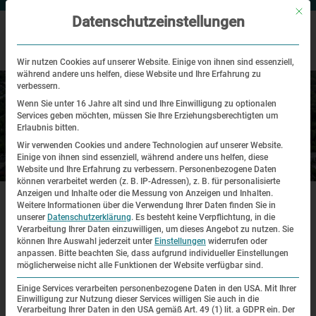
Mit di
Datenschutzeinstellungen
Wir nutzen Cookies auf unserer Website. Einige von ihnen sind essenziell,
während andere uns helfen, diese Website und Ihre Erfahrung zu
verbessern.
Wenn Sie unter 16 Jahre alt sind und Ihre Einwilligung zu optionalen
Services geben möchten, müssen Sie Ihre Erziehungsberechtigten um
Erlaubnis bitten.
Wir verwenden Cookies und andere Technologien auf unserer Website.
Einige von ihnen sind essenziell, während andere uns helfen, diese
Besuch
Website und Ihre Erfahrung zu verbessern.
Personenbezogene Daten
können verarbeitet werden (z. B. IP-Adressen), z. B. für personalisierte
|
|
Anzeigen und Inhalte oder die Messung von Anzeigen und Inhalten.
Startseite
Besuch
Anfahrt
Weitere Informationen über die Verwendung Ihrer Daten finden Sie in
unserer
Datenschutzerklärung
.
Es besteht keine Verpflichtung, in die
LEICHTE SPRACHE
Verarbeitung Ihrer Daten einzuwilligen, um dieses Angebot zu nutzen.
Sie
können Ihre Auswahl jederzeit unter
Einstellungen
widerrufen oder
anpassen.
Bitte beachten Sie, dass aufgrund individueller Einstellungen
Anfahrt
möglicherweise nicht alle Funktionen der Website verfügbar sind.
Einige Services verarbeiten personenbezogene Daten in den USA. Mit Ihrer
Einwilligung zur Nutzung dieser Services willigen Sie auch in die
Die Parkmöglichkeiten an der KZ-Gedenkstätte
Verarbeitung Ihrer Daten in den USA gemäß Art. 49 (1) lit. a GDPR ein. Der