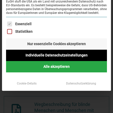
EuGH stuft die USA als ein Land mit unzureichendem Datenschutz nach
Dachau sind begrenzt. Bitte nutzen Sie wenn möglich
EU-Standards ein. Es besteht beispielsweise die Gefahr, dass US-Behörden
personenbezogene Daten in Überwachungsprogrammen verarbeiten, ohne
öffentliche Verkehrsmittel.
dass für Europäerinnen und Europäer eine Klagemöglichkeit besteht.
Es folgt eine Liste der Service-Gruppen, für die eine Einwi
Essenziell
Öffentliche Verkehrsmittel
Statistiken
Nur essenzielle Cookies akzeptieren
Dachau liegt innerhalb des Münchener S-Bahn-Netzes und
ist vom Münchner Hauptbahnhof mit der
S2 in Richtung
Individuelle Datenschutzeinstellungen
Dachau/Petershausen
oder mit der
Regionalbahn Richtung
Ingolstadt/Treuchtlingen
zu erreichen. Die Fahrzeit beträgt
Alle akzeptieren
ungefähr 25 Minuten. Vom Dachauer Bahnhof fährt der
Bus Nr. 726 Richtung „Saubachsiedlung“
bis zur KZ-
Gedenkstätte. Die Fahrzeit beträgt ungefähr 10 Minuten.
Cookie-Details
Datenschutzerklärung
Wegbeschreibung für blinde
Menschen und Menschen mit