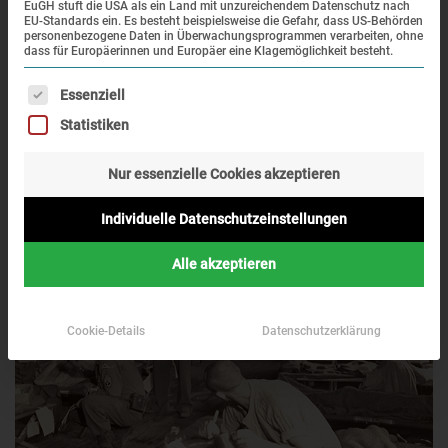
EuGH stuft die USA als ein Land mit unzureichendem Datenschutz nach
EU-Standards ein. Es besteht beispielsweise die Gefahr, dass US-Behörden
personenbezogene Daten in Überwachungsprogrammen verarbeiten, ohne
April 1945–Juni 1945
dass für Europäerinnen und Europäer eine Klagemöglichkeit besteht.
Es folgt eine Liste der Service-Gruppen, für die eine Einwi
Essenziell
Das Lagergelände dient als Unterkunft für ehemalige
Statistiken
Gefangene, die krank und heimatlos sind oder auf ihre
Repatriierung warten. Die US-Regierung versorgt sie mit
Nur essenzielle Cookies akzeptieren
Nahrung und Medikamenten.
Individuelle Datenschutzeinstellungen
Alle akzeptieren
Cookie-Details
Datenschutzerklärung