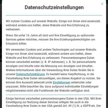
Mit di
Datenschutzeinstellungen
Wir nutzen Cookies auf unserer Website. Einige von ihnen sind essenziell,
während andere uns helfen, diese Website und Ihre Erfahrung zu
verbessern.
Wenn Sie unter 16 Jahre alt sind und Ihre Einwilligung zu optionalen
Services geben möchten, müssen Sie Ihre Erziehungsberechtigten um
Erlaubnis bitten.
Wir verwenden Cookies und andere Technologien auf unserer Website.
Einige von ihnen sind essenziell, während andere uns helfen, diese
Historischer Ort
Website und Ihre Erfahrung zu verbessern.
Personenbezogene Daten
können verarbeitet werden (z. B. IP-Adressen), z. B. für personalisierte
|
|
Anzeigen und Inhalte oder die Messung von Anzeigen und Inhalten.
Startseite
Historischer Ort
KZ-Gedenkstätte Dachau 1945–heute
Weitere Informationen über die Verwendung Ihrer Daten finden Sie in
unserer
Datenschutzerklärung
.
Es besteht keine Verpflichtung, in die
LEICHTE SPRACHE
Verarbeitung Ihrer Daten einzuwilligen, um dieses Angebot zu nutzen.
Sie
können Ihre Auswahl jederzeit unter
Einstellungen
widerrufen oder
anpassen.
Bitte beachten Sie, dass aufgrund individueller Einstellungen
KZ-Gedenkstätte Dachau 1945–
möglicherweise nicht alle Funktionen der Website verfügbar sind.
heute
Einige Services verarbeiten personenbezogene Daten in den USA. Mit Ihrer
Einwilligung zur Nutzung dieser Services willigen Sie auch in die
Verarbeitung Ihrer Daten in den USA gemäß Art. 49 (1) lit. a GDPR ein. Der