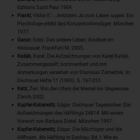
Editions Saint Paul 1984.
Frankl
, Viktor E.: …trotzdem Ja zum Leben sagen. Ein
Psychologe erlebt das Konzentrationslager. München
1977.
Ganor
, Solly: Das andere Leben: Kindheit im
Holocaust. Frankfurt/M. 2005.
Kašák
, Karel: Die Aufzeichnungen von Karel Kašák.
Zusammengestellt, kommentiert und mit
Anmerkungen versehen von Stanislav Zámečník. In:
Dachauer Hefte 11 (1995). S. 167-251.
Katz
, Zwi: Von den Ufern der Memel ins Ungewisse.
Zürich 2002.
Kupfer-Koberwitz
, Edgar: Dachauer Tagebücher. Die
Aufzeichnungen des Häftlings 24814. Mit einem
Vorwort von Barbara Distel. München 1997.
Kupfer-Koberwitz
, Edgar: Die Mächtigen und die
Hilflosen. Als Häftling in Dachau. Bd. I: Wie es