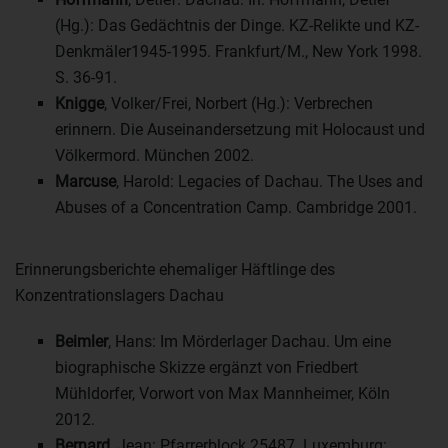
(Hg.): Das Gedächtnis der Dinge. KZ-Relikte und KZ-
Denkmäler1945-1995. Frankfurt/M., New York 1998.
S. 36-91.
Knigge
, Volker/Frei, Norbert (Hg.): Verbrechen
erinnern. Die Auseinandersetzung mit Holocaust und
Völkermord. München 2002.
Marcuse
, Harold: Legacies of Dachau. The Uses and
Abuses of a Concentration Camp. Cambridge 2001.
Erinnerungsberichte ehemaliger Häftlinge des
Konzentrationslagers Dachau
Beimler
, Hans: Im Mörderlager Dachau. Um eine
biographische Skizze ergänzt von Friedbert
Mühldorfer, Vorwort von Max Mannheimer, Köln
2012.
Bernard
, Jean: Pfarrerblock 25487. Luxemburg: