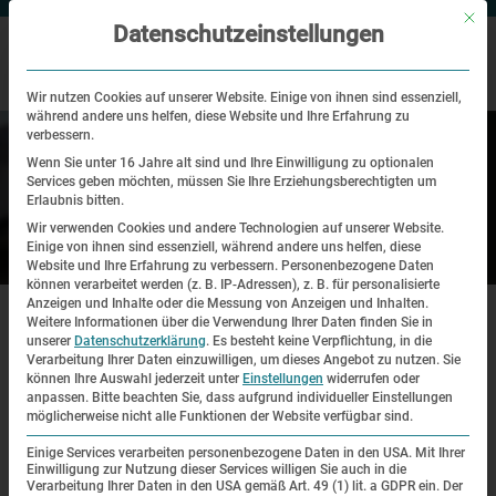
Mit di
Datenschutzeinstellungen
Wir nutzen Cookies auf unserer Website. Einige von ihnen sind essenziell,
während andere uns helfen, diese Website und Ihre Erfahrung zu
verbessern.
Wenn Sie unter 16 Jahre alt sind und Ihre Einwilligung zu optionalen
Services geben möchten, müssen Sie Ihre Erziehungsberechtigten um
Erlaubnis bitten.
Wir verwenden Cookies und andere Technologien auf unserer Website.
Einige von ihnen sind essenziell, während andere uns helfen, diese
Forschung & Sammlung
Website und Ihre Erfahrung zu verbessern.
Personenbezogene Daten
können verarbeitet werden (z. B. IP-Adressen), z. B. für personalisierte
|
|
Anzeigen und Inhalte oder die Messung von Anzeigen und Inhalten.
Startseite
Forschung und Sammlung
Literaturempfehlungen
Weitere Informationen über die Verwendung Ihrer Daten finden Sie in
unserer
Datenschutzerklärung
.
Es besteht keine Verpflichtung, in die
Verarbeitung Ihrer Daten einzuwilligen, um dieses Angebot zu nutzen.
Sie
Literaturempfehlungen
können Ihre Auswahl jederzeit unter
Einstellungen
widerrufen oder
anpassen.
Bitte beachten Sie, dass aufgrund individueller Einstellungen
möglicherweise nicht alle Funktionen der Website verfügbar sind.
Überblicksliteratur zum Nationalsozialismus
Einige Services verarbeiten personenbezogene Daten in den USA. Mit Ihrer
Einwilligung zur Nutzung dieser Services willigen Sie auch in die
Verarbeitung Ihrer Daten in den USA gemäß Art. 49 (1) lit. a GDPR ein. Der