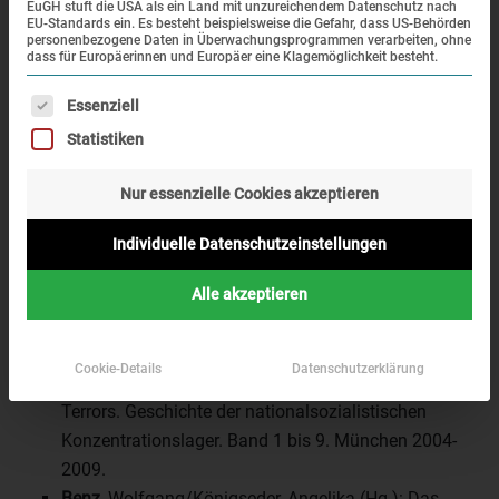
Benz
, Wolfgang: Geschichte des Dritten Reiches.
EuGH stuft die USA als ein Land mit unzureichendem Datenschutz nach
EU-Standards ein. Es besteht beispielsweise die Gefahr, dass US-Behörden
München 2000/2003.
personenbezogene Daten in Überwachungsprogrammen verarbeiten, ohne
dass für Europäerinnen und Europäer eine Klagemöglichkeit besteht.
Benz
, Wolfgang/Graml, Hermann/Weiß, Hermann
(Hg.): Enzyklopädie des Nationalsozialismus.
Es folgt eine Liste der Service-Gruppen, für die eine Einwi
Essenziell
München 1997.
Statistiken
Überblicksliteratur zum Konzentrationslagersystem und
Nur essenzielle Cookies akzeptieren
zum Konzentrationslager Dachau
Individuelle Datenschutzeinstellungen
Benz
, Wolfgang/Distel, Barbara (Hg.): Dachauer
Alle akzeptieren
Hefte. Studien und Dokumente zur Geschichte der
nationalsozialistischen Konzentrationslager. Heft 1
bis 25. 1985-2009.
Cookie-Details
Datenschutzerklärung
Benz
, Wolfgang/Distel, Barbara (Hg.): Der Ort des
Terrors. Geschichte der nationalsozialistischen
Konzentrationslager. Band 1 bis 9. München 2004-
2009.
Benz
, Wolfgang/Königseder, Angelika (Hg.): Das