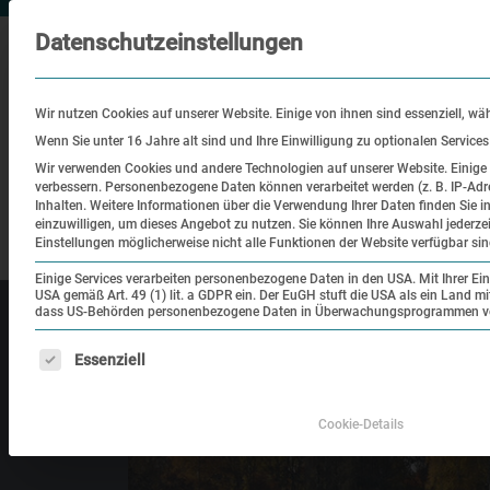
Datenschutzeinstellungen
Wir nutzen Cookies auf unserer Website. Einige von ihnen sind essenziell, wä
Wenn Sie unter 16 Jahre alt sind und Ihre Einwilligung zu optionalen Service
Wir verwenden Cookies und andere Technologien auf unserer Website. Einige v
verbessern.
Personenbezogene Daten können verarbeitet werden (z. B. IP-Adre
Besuch
Bildung
Historisch
Inhalten.
Weitere Informationen über die Verwendung Ihrer Daten finden Sie i
einzuwilligen, um dieses Angebot zu nutzen.
Sie können Ihre Auswahl jederze
Ort
Einstellungen möglicherweise nicht alle Funktionen der Website verfügbar sin
Einige Services verarbeiten personenbezogene Daten in den USA. Mit Ihrer Einw
USA gemäß Art. 49 (1) lit. a GDPR ein. Der EuGH stuft die USA als ein Land 
dass US-Behörden personenbezogene Daten in Überwachungsprogrammen verar
Es folgt eine Liste der Service-Gruppen, für die eine Einw
Essenziell
Cookie-Details