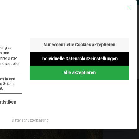
Mit die
RESSE
SUCHE
SPRACHE
Nur essenzielle Cookies akzeptieren
rung zu
en und
Geschichte
Aktuelles
Ihrer Daten
Individuelle Datenschutzeinstellungen
ndividueller
Online
Alle akzeptieren
ten in den
e Gefahr,
t.
nziell und kann nicht abgewählt werden.
atistiken
Datenschutzerklärung