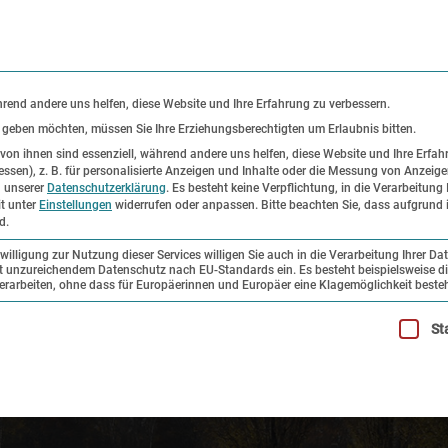
KONTAKT
P
hrend andere uns helfen, diese Website und Ihre Erfahrung zu verbessern.
s geben möchten, müssen Sie Ihre Erziehungsberechtigten um Erlaubnis bitten.
on ihnen sind essenziell, während andere uns helfen, diese Website und Ihre Erfah
ssen), z. B. für personalisierte Anzeigen und Inhalte oder die Messung von Anzeig
er
Ausstellungen
Forschung und
n unserer
Datenschutzerklärung
.
Es besteht keine Verpflichtung, in die Verarbeitung 
it unter
Einstellungen
widerrufen oder anpassen.
Bitte beachten Sie, dass aufgrund i
Sammlung
d.
illigung zur Nutzung dieser Services willigen Sie auch in die Verarbeitung Ihrer Da
mit unzureichendem Datenschutz nach EU-Standards ein. Es besteht beispielsweise di
beiten, ohne dass für Europäerinnen und Europäer eine Klagemöglichkeit besteh
illigung erteilt werden kann. Die erste Service-Gruppe ist esse
St