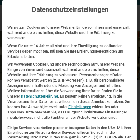
Mit di
Datenschutzeinstellungen
Wir nutzen Cookies auf unserer Website. Einige von ihnen sind essenziell,
während andere uns helfen, diese Website und Ihre Erfahrung zu
verbessern.
Wenn Sie unter 16 Jahre alt sind und Ihre Einwilligung zu optionalen
Services geben möchten, müssen Sie Ihre Erziehungsberechtigten um
Erlaubnis bitten.
Wir verwenden Cookies und andere Technologien auf unserer Website.
Einige von ihnen sind essenziell, während andere uns helfen, diese
Besuch
Website und Ihre Erfahrung zu verbessern.
Personenbezogene Daten
können verarbeitet werden (z. B. IP-Adressen), z. B. für personalisierte
|
|
Anzeigen und Inhalte oder die Messung von Anzeigen und Inhalten.
Startseite
Besuch
Buchhandlungen
Weitere Informationen über die Verwendung Ihrer Daten finden Sie in
unserer
Datenschutzerklärung
.
Es besteht keine Verpflichtung, in die
LEICHTE SPRACHE
Verarbeitung Ihrer Daten einzuwilligen, um dieses Angebot zu nutzen.
Sie
können Ihre Auswahl jederzeit unter
Einstellungen
widerrufen oder
anpassen.
Bitte beachten Sie, dass aufgrund individueller Einstellungen
Buchhandlungen
möglicherweise nicht alle Funktionen der Website verfügbar sind.
Einige Services verarbeiten personenbezogene Daten in den USA. Mit Ihrer
Einwilligung zur Nutzung dieser Services willigen Sie auch in die
Literaturhandlung
Verarbeitung Ihrer Daten in den USA gemäß Art. 49 (1) lit. a GDPR ein. Der