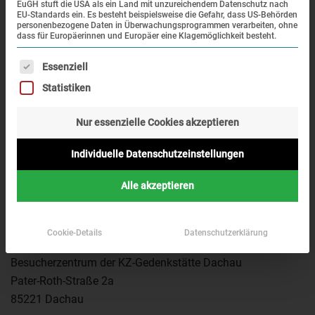
EuGH stuft die USA als ein Land mit unzureichendem Datenschutz nach
EU-Standards ein. Es besteht beispielsweise die Gefahr, dass US-Behörden
personenbezogene Daten in Überwachungsprogrammen verarbeiten, ohne
Die Literaturhandlung im Besucherzentrum der KZ-
dass für Europäerinnen und Europäer eine Klagemöglichkeit besteht.
Gedenkstätte Dachau bietet ein umfangreiches und
Es folgt eine Liste der Service-Gruppen, für die eine Einwi
mehrsprachiges Angebot an Büchern zum
Essenziell
Nationalsozialismus, zum System der Konzentrationslager
Statistiken
und zur Shoah. Einen Schwerpunkt bildet die Geschichte
des KZ Dachau und der Verfolgten des NS-Regimes.
Nur essenzielle Cookies akzeptieren
Darüber hinaus findet sich aber auch eine Auswahl zur
Individuelle Datenschutzeinstellungen
jüdischen Kultur und Literatur.
Die Literaturhandlung ist von Montag bis Sonntag von
10–
Alle akzeptieren
17 Uhr
geöffnet.
Bookshop
Cookie-Details
Datenschutzerklärung
Besucherzentrum der KZ-Gedenkstätte Dachau
Pater-Roth-Straße 2a
85221 Dachau