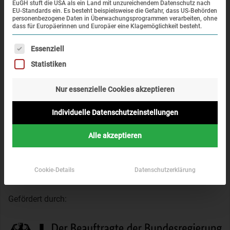
EuGH stuft die USA als ein Land mit unzureichendem Datenschutz nach
EU-Standards ein. Es besteht beispielsweise die Gefahr, dass US-Behörden
personenbezogene Daten in Überwachungsprogrammen verarbeiten, ohne
dass für Europäerinnen und Europäer eine Klagemöglichkeit besteht.
Newsletter
Es folgt eine Liste der Service-Gruppen, für die eine Einwi
Essenziell
Informieren Sie sich über aktuelle Veranstaltungen und
Statistiken
neue Projekte der KZ-Gedenkstätte Dachau.
Nur essenzielle Cookies akzeptieren
Individuelle Datenschutzeinstellungen
Wir verwenden Ihre Daten ausschließlich gemäß unserer
Alle akzeptieren
Datenschutzerklärung
.
Jetzt anmelden
Cookie-Details
Datenschutzerklärung
Gefördert durch: