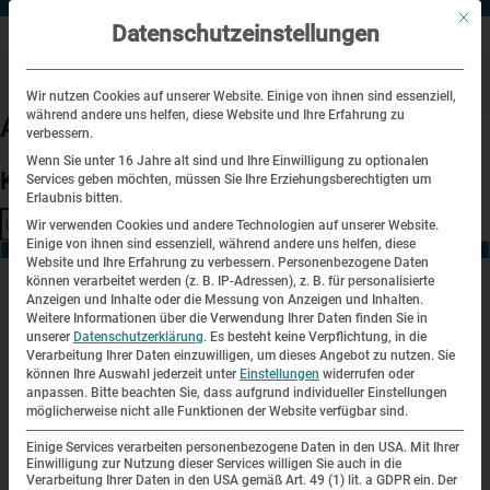
Mit di
Datenschutzeinstellungen
Wir nutzen Cookies auf unserer Website. Einige von ihnen sind essenziell,
während andere uns helfen, diese Website und Ihre Erfahrung zu
Archive
verbessern.
Wenn Sie unter 16 Jahre alt sind und Ihre Einwilligung zu optionalen
Kein Inhalt verfügbar.
Services geben möchten, müssen Sie Ihre Erziehungsberechtigten um
Erlaubnis bitten.
Suchen
Wir verwenden Cookies und andere Technologien auf unserer Website.
Einige von ihnen sind essenziell, während andere uns helfen, diese
Website und Ihre Erfahrung zu verbessern.
Personenbezogene Daten
können verarbeitet werden (z. B. IP-Adressen), z. B. für personalisierte
Anzeigen und Inhalte oder die Messung von Anzeigen und Inhalten.
Kontakt
Weitere Informationen über die Verwendung Ihrer Daten finden Sie in
unserer
Datenschutzerklärung
.
Es besteht keine Verpflichtung, in die
KZ-Gedenkstätte Dachau
Verarbeitung Ihrer Daten einzuwilligen, um dieses Angebot zu nutzen.
Sie
Alte Römerstraße 75
können Ihre Auswahl jederzeit unter
Einstellungen
widerrufen oder
85221 Dachau
anpassen.
Bitte beachten Sie, dass aufgrund individueller Einstellungen
möglicherweise nicht alle Funktionen der Website verfügbar sind.
+49 (0) 8131 - 66997 - 0
Einige Services verarbeiten personenbezogene Daten in den USA. Mit Ihrer
info@kz-gedenkstaette-dachau.de
Einwilligung zur Nutzung dieser Services willigen Sie auch in die
Verarbeitung Ihrer Daten in den USA gemäß Art. 49 (1) lit. a GDPR ein. Der