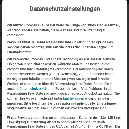
Mit di
Datenschutzeinstellungen
Wir nutzen Cookies auf unserer Website. Einige von ihnen sind essenziell,
während andere uns helfen, diese Website und Ihre Erfahrung zu
Archive
verbessern.
Wenn Sie unter 16 Jahre alt sind und Ihre Einwilligung zu optionalen
Services geben möchten, müssen Sie Ihre Erziehungsberechtigten um
Erlaubnis bitten.
Wir verwenden Cookies und andere Technologien auf unserer Website.
Einige von ihnen sind essenziell, während andere uns helfen, diese
Website und Ihre Erfahrung zu verbessern.
Personenbezogene Daten
können verarbeitet werden (z. B. IP-Adressen), z. B. für personalisierte
Anzeigen und Inhalte oder die Messung von Anzeigen und Inhalten.
Weitere Informationen über die Verwendung Ihrer Daten finden Sie in
unserer
Datenschutzerklärung
.
Es besteht keine Verpflichtung, in die
Wehrmacht und KZ (3h)
Verarbeitung Ihrer Daten einzuwilligen, um dieses Angebot zu nutzen.
Sie
können Ihre Auswahl jederzeit unter
Einstellungen
widerrufen oder
Juni 30, 2026 7:23 a.m.
anpassen.
Bitte beachten Sie, dass aufgrund individueller Einstellungen
Dieser RundgangPlus beleuchtet die Verstrickungen der
möglicherweise nicht alle Funktionen der Website verfügbar sind.
Wehrmacht mit dem KZ Dachau und stellt militärhistorische
Einige Services verarbeiten personenbezogene Daten in den USA. Mit Ihrer
Einwilligung zur Nutzung dieser Services willigen Sie auch in die
Bezüge her.
Verarbeitung Ihrer Daten in den USA gemäß Art. 49 (1) lit. a GDPR ein. Der