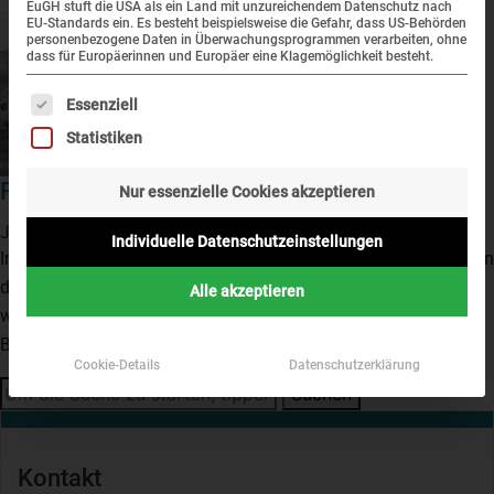
EuGH stuft die USA als ein Land mit unzureichendem Datenschutz nach
EU-Standards ein. Es besteht beispielsweise die Gefahr, dass US-Behörden
personenbezogene Daten in Überwachungsprogrammen verarbeiten, ohne
dass für Europäerinnen und Europäer eine Klagemöglichkeit besteht.
Es folgt eine Liste der Service-Gruppen, für die eine Einwi
Essenziell
Statistiken
Fußball im KZ Dachau (3h)
Nur essenzielle Cookies akzeptieren
Juni 30, 2026 7:19 a.m.
Individuelle Datenschutzeinstellungen
Im RundgangPlus wird die überraschende Verbindung zwischen
dem Thema Fußball und dem KZ Dachau beleuchtet. Dabei
Alle akzeptieren
werden ausgewählte Biografien bekannter Häftlinge aus dem
Bereich Fußball vorgestellt.
Cookie-Details
Datenschutzerklärung
Suchen
Kontakt