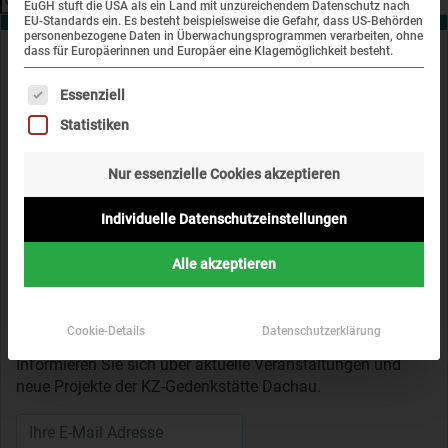
EuGH stuft die USA als ein Land mit unzureichendem Datenschutz nach
EU-Standards ein. Es besteht beispielsweise die Gefahr, dass US-Behörden
personenbezogene Daten in Überwachungsprogrammen verarbeiten, ohne
dass für Europäerinnen und Europäer eine Klagemöglichkeit besteht.
Kontakt
Es folgt eine Liste der Service-Gruppen, für die eine Einwi
Essenziell
KZ-Gedenkstätte Dachau
Statistiken
Alte Römerstraße 75
85221 Dachau
Nur essenzielle Cookies akzeptieren
+49 (0) 8131 - 66997 - 0
info@kz-gedenkstaette-dachau.de
Individuelle Datenschutzeinstellungen
Alle akzeptieren
Newsletter
Cookie-Details
Datenschutzerklärung
Informieren Sie sich über aktuelle Veranstaltungen und
neue Projekte der KZ-Gedenkstätte Dachau.