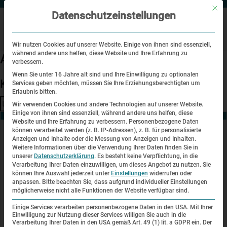
Mit di
Datenschutzeinstellungen
Wir nutzen Cookies auf unserer Website. Einige von ihnen sind essenziell,
während andere uns helfen, diese Website und Ihre Erfahrung zu
Archive
verbessern.
Wenn Sie unter 16 Jahre alt sind und Ihre Einwilligung zu optionalen
Kein Inhalt verfügbar.
Services geben möchten, müssen Sie Ihre Erziehungsberechtigten um
Erlaubnis bitten.
Suchen
Wir verwenden Cookies und andere Technologien auf unserer Website.
Einige von ihnen sind essenziell, während andere uns helfen, diese
Website und Ihre Erfahrung zu verbessern.
Personenbezogene Daten
können verarbeitet werden (z. B. IP-Adressen), z. B. für personalisierte
Anzeigen und Inhalte oder die Messung von Anzeigen und Inhalten.
Kontakt
Weitere Informationen über die Verwendung Ihrer Daten finden Sie in
unserer
Datenschutzerklärung
.
Es besteht keine Verpflichtung, in die
KZ-Gedenkstätte Dachau
Verarbeitung Ihrer Daten einzuwilligen, um dieses Angebot zu nutzen.
Sie
Alte Römerstraße 75
können Ihre Auswahl jederzeit unter
Einstellungen
widerrufen oder
85221 Dachau
anpassen.
Bitte beachten Sie, dass aufgrund individueller Einstellungen
möglicherweise nicht alle Funktionen der Website verfügbar sind.
+49 (0) 8131 - 66997 - 0
Einige Services verarbeiten personenbezogene Daten in den USA. Mit Ihrer
info@kz-gedenkstaette-dachau.de
Einwilligung zur Nutzung dieser Services willigen Sie auch in die
Verarbeitung Ihrer Daten in den USA gemäß Art. 49 (1) lit. a GDPR ein. Der