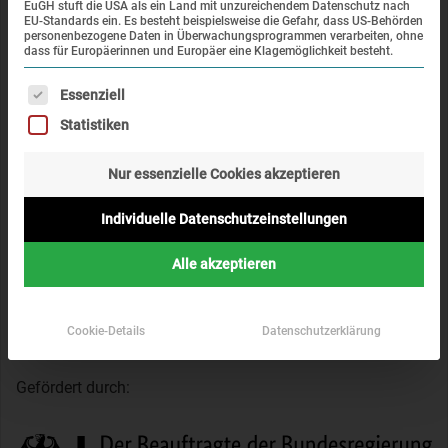
EuGH stuft die USA als ein Land mit unzureichendem Datenschutz nach
EU-Standards ein. Es besteht beispielsweise die Gefahr, dass US-Behörden
personenbezogene Daten in Überwachungsprogrammen verarbeiten, ohne
dass für Europäerinnen und Europäer eine Klagemöglichkeit besteht.
Newsletter
Es folgt eine Liste der Service-Gruppen, für die eine Einwi
Essenziell
Informieren Sie sich über aktuelle Veranstaltungen und
Statistiken
neue Projekte der KZ-Gedenkstätte Dachau.
Nur essenzielle Cookies akzeptieren
Individuelle Datenschutzeinstellungen
Wir verwenden Ihre Daten ausschließlich gemäß unserer
Alle akzeptieren
Datenschutzerklärung
.
Jetzt anmelden
Cookie-Details
Datenschutzerklärung
Gefördert durch: