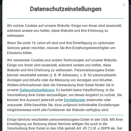
Mit di
Datenschutzeinstellungen
Wir nutzen Cookies auf unserer Website. Einige von ihnen sind essenziell,
während andere uns helfen, diese Website und Ihre Erfahrung zu
Archive
verbessern.
Wenn Sie unter 16 Jahre alt sind und Ihre Einwilligung zu optionalen
Bundesweites Gedenkstättenseminar 2015
Services geben möchten, müssen Sie Ihre Erziehungsberechtigten um
Erlaubnis bitten.
Juni 18, 2015 10:00 a.m.
Wir verwenden Cookies und andere Technologien auf unserer Website.
Einige von ihnen sind essenziell, während andere uns helfen, diese
Im Max Mannheimer Studienzentrum und in der KZ-
Website und Ihre Erfahrung zu verbessern.
Personenbezogene Daten
Gedenkstätte Dachau findet das 61. Bundesweite
können verarbeitet werden (z. B. IP-Adressen), z. B. für personalisierte
Anzeigen und Inhalte oder die Messung von Anzeigen und Inhalten.
Gedenkstättenseminar statt.
Weitere Informationen über die Verwendung Ihrer Daten finden Sie in
unserer
Datenschutzerklärung
.
Es besteht keine Verpflichtung, in die
Suchen
Verarbeitung Ihrer Daten einzuwilligen, um dieses Angebot zu nutzen.
Sie
können Ihre Auswahl jederzeit unter
Einstellungen
widerrufen oder
anpassen.
Bitte beachten Sie, dass aufgrund individueller Einstellungen
möglicherweise nicht alle Funktionen der Website verfügbar sind.
Kontakt
Einige Services verarbeiten personenbezogene Daten in den USA. Mit Ihrer
Einwilligung zur Nutzung dieser Services willigen Sie auch in die
KZ-Gedenkstätte Dachau
Verarbeitung Ihrer Daten in den USA gemäß Art. 49 (1) lit. a GDPR ein. Der