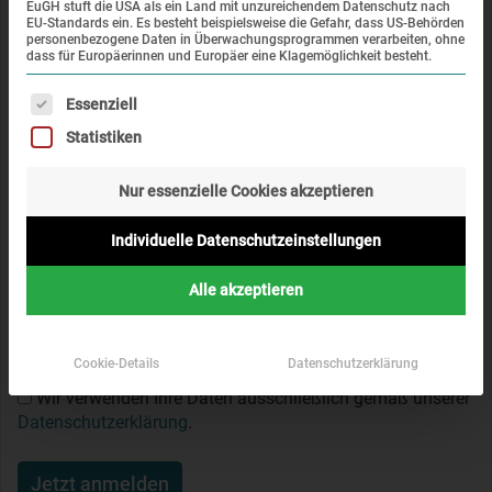
Alte Römerstraße 75
EuGH stuft die USA als ein Land mit unzureichendem Datenschutz nach
EU-Standards ein. Es besteht beispielsweise die Gefahr, dass US-Behörden
85221 Dachau
personenbezogene Daten in Überwachungsprogrammen verarbeiten, ohne
dass für Europäerinnen und Europäer eine Klagemöglichkeit besteht.
+49 (0) 8131 - 66997 - 0
Es folgt eine Liste der Service-Gruppen, für die eine Einwi
info@kz-gedenkstaette-dachau.de
Essenziell
Statistiken
Nur essenzielle Cookies akzeptieren
Newsletter
Individuelle Datenschutzeinstellungen
Informieren Sie sich über aktuelle Veranstaltungen und
neue Projekte der KZ-Gedenkstätte Dachau.
Alle akzeptieren
Cookie-Details
Datenschutzerklärung
Wir verwenden Ihre Daten ausschließlich gemäß unserer
Datenschutzerklärung
.
Jetzt anmelden