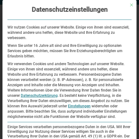
Mit di
Datenschutzeinstellungen
Wir nutzen Cookies auf unserer Website. Einige von ihnen sind essenziell,
während andere uns helfen, diese Website und Ihre Erfahrung zu
|
Startseite
7. Dachauer Zeitzeugengespräch mit Izhak Akermann
verbessern.
Wenn Sie unter 16 Jahre alt sind und Ihre Einwilligung zu optionalen
Services geben möchten, müssen Sie Ihre Erziehungsberechtigten um
7. Dachauer Zeitzeugengespräch
Erlaubnis bitten.
mit Izhak Akermann
Wir verwenden Cookies und andere Technologien auf unserer Website.
Einige von ihnen sind essenziell, während andere uns helfen, diese
Website und Ihre Erfahrung zu verbessern.
Personenbezogene Daten
7. Dachauer Zeitzeugengespräch
können verarbeitet werden (z. B. IP-Adressen), z. B. für personalisierte
Anzeigen und Inhalte oder die Messung von Anzeigen und Inhalten.
mit Izhak Akermann
Weitere Informationen über die Verwendung Ihrer Daten finden Sie in
unserer
Datenschutzerklärung
.
Es besteht keine Verpflichtung, in die
Verarbeitung Ihrer Daten einzuwilligen, um dieses Angebot zu nutzen.
Sie
Izhak
können Ihre Auswahl jederzeit unter
Einstellungen
widerrufen oder
anpassen.
Bitte beachten Sie, dass aufgrund individueller Einstellungen
Akermann berichtete
möglicherweise nicht alle Funktionen der Website verfügbar sind.
am 20. Juni vor vielen
Einige Services verarbeiten personenbezogene Daten in den USA. Mit Ihrer
interessierten Zuhörern
Einwilligung zur Nutzung dieser Services willigen Sie auch in die
Verarbeitung Ihrer Daten in den USA gemäß Art. 49 (1) lit. a GDPR ein. Der
knapp zwei