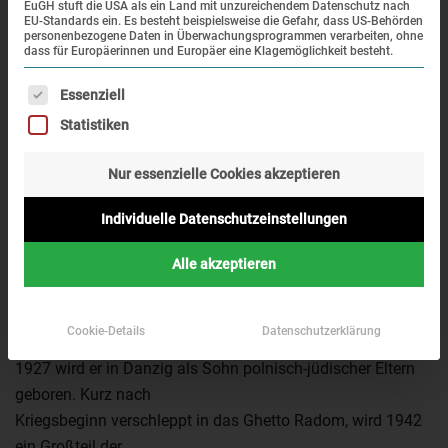
EuGH stuft die USA als ein Land mit unzureichendem Datenschutz nach
EU-Standards ein. Es besteht beispielsweise die Gefahr, dass US-Behörden
Stunden über seine
personenbezogene Daten in Überwachungsprogrammen verarbeiten, ohne
dass für Europäerinnen und Europäer eine Klagemöglichkeit besteht.
Es folgt eine Liste der Service-Gruppen, für die eine Einwi
Essenziell
Statistiken
Nur essenzielle Cookies akzeptieren
Individuelle Datenschutzeinstellungen
Alle akzeptieren
Ehemaliger Kräutergarten
Verfolgungsvergangenhei
Cookie-Details
Datenschutzerklärung
Ende
1927 wird er in Danzig als Sohn polnisch-jüdischer Eltern
geboren. Kurz nach
Kriegsbeginn verschleppt in das Ghetto Radom, wird 1942
ein Großteil der