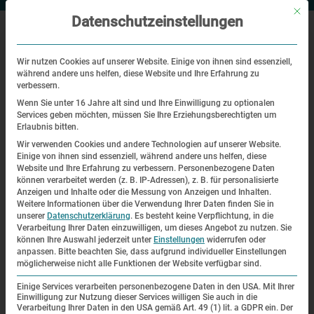
Mit di
Datenschutzeinstellungen
Wir nutzen Cookies auf unserer Website. Einige von ihnen sind essenziell,
während andere uns helfen, diese Website und Ihre Erfahrung zu
|
Startseite
Die Todesmärsche des KZ Dachau im Spiegel der
verbessern.
Berichte Überlebender
Wenn Sie unter 16 Jahre alt sind und Ihre Einwilligung zu optionalen
Services geben möchten, müssen Sie Ihre Erziehungsberechtigten um
Erlaubnis bitten.
Die Todesmärsche des KZ Dachau
Wir verwenden Cookies und andere Technologien auf unserer Website.
im Spiegel der Berichte
Einige von ihnen sind essenziell, während andere uns helfen, diese
Website und Ihre Erfahrung zu verbessern.
Personenbezogene Daten
Überlebender
können verarbeitet werden (z. B. IP-Adressen), z. B. für personalisierte
Anzeigen und Inhalte oder die Messung von Anzeigen und Inhalten.
Weitere Informationen über die Verwendung Ihrer Daten finden Sie in
Die Todesmärsche des KZ Dachau
unserer
Datenschutzerklärung
.
Es besteht keine Verpflichtung, in die
Verarbeitung Ihrer Daten einzuwilligen, um dieses Angebot zu nutzen.
Sie
im Spiegel der Berichte
können Ihre Auswahl jederzeit unter
Einstellungen
widerrufen oder
anpassen.
Bitte beachten Sie, dass aufgrund individueller Einstellungen
Überlebender
möglicherweise nicht alle Funktionen der Website verfügbar sind.
Einige Services verarbeiten personenbezogene Daten in den USA. Mit Ihrer
Einwilligung zur Nutzung dieser Services willigen Sie auch in die
Verarbeitung Ihrer Daten in den USA gemäß Art. 49 (1) lit. a GDPR ein. Der