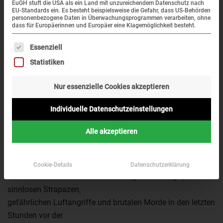
EuGH stuft die USA als ein Land mit unzureichendem Datenschutz nach
EU-Standards ein. Es besteht beispielsweise die Gefahr, dass US-Behörden
personenbezogene Daten in Überwachungsprogrammen verarbeiten, ohne
dass für Europäerinnen und Europäer eine Klagemöglichkeit besteht.
Es folgt eine Liste der Service-Gruppen, für die eine Einwi
Essenziell
Statistiken
Todesmarsch Landsberg a.L. April 1945. Quelle:
Nur essenzielle Cookies akzeptieren
StadtA Landsberg a.L.
Individuelle Datenschutzeinstellungen
Nur wenige der etwa 25.000
Häftlinge des KZ Dachau, die auf den Todesmarsch
Alle akzeptieren
gezwungen wurden, fanden nach
1945 die Kraft, ihre Erlebnisse niederzuschreiben. Das
Archiv der Gedenkstätte
Cookie-Details
Datenschutzerklärung
bewahrt zahlreiche dieser Erinnerungen an Hunger,
sinnlosen Strapazen,
gefährlichen Luftangriffe und brutalen Morde in den letzten
Stunden vor der