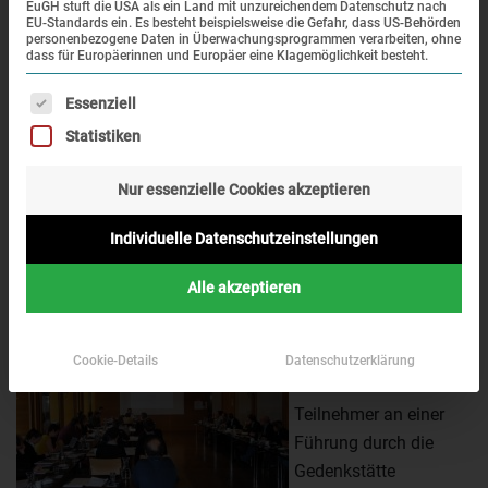
seit 15 Jahren alljährlich stattfindende, internationale
EuGH stuft die USA als ein Land mit unzureichendem Datenschutz nach
EU-Standards ein. Es besteht beispielsweise die Gefahr, dass US-Behörden
Workshop richtet sich
personenbezogene Daten in Überwachungsprogrammen verarbeiten, ohne
an Mitarbeiterinnen und Mitarbeiter von Gedenkstätten und
dass für Europäerinnen und Europäer eine Klagemöglichkeit besteht.
Archiven, die sich
Es folgt eine Liste der Service-Gruppen, für die eine Einwi
Essenziell
mit Datenbanken – insbesondere mit der Erfassung von
Statistiken
Opferdaten des
Nationalsozialismus – befassen. Nach 13 Jahren fand die
Nur essenzielle Cookies akzeptieren
Tagung wieder in Dachau
statt. Die Organisation und Tagungsleitung übernahm der
Individuelle Datenschutzeinstellungen
Archivar der Dachauer
KZ-Gedenkstätte Albert Knoll.
Alle akzeptieren
Am
Mittwoch, 23. Oktober,
Cookie-Details
Datenschutzerklärung
konnten die
Teilnehmer an einer
Führung durch die
Gedenkstätte