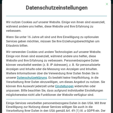
Mit di
Datenschutzeinstellungen
Wir nutzen Cookies auf unserer Website. Einige von ihnen sind essenziell,
während andere uns helfen, diese Website und Ihre Erfahrung zu
|
Startseite
Tagung von Archiv- und DatenbankmitarbeiterInnen im
verbessern.
Oktober 2013 in Dachau
Wenn Sie unter 16 Jahre alt sind und Ihre Einwilligung zu optionalen
Services geben möchten, müssen Sie Ihre Erziehungsberechtigten um
Erlaubnis bitten.
Tagung von Archiv- und
Wir verwenden Cookies und andere Technologien auf unserer Website.
DatenbankmitarbeiterInnen im
Einige von ihnen sind essenziell, während andere uns helfen, diese
Website und Ihre Erfahrung zu verbessern.
Personenbezogene Daten
Oktober 2013 in Dachau
können verarbeitet werden (z. B. IP-Adressen), z. B. für personalisierte
Anzeigen und Inhalte oder die Messung von Anzeigen und Inhalten.
Weitere Informationen über die Verwendung Ihrer Daten finden Sie in
Tagung von Archiv- und
unserer
Datenschutzerklärung
.
Es besteht keine Verpflichtung, in die
Verarbeitung Ihrer Daten einzuwilligen, um dieses Angebot zu nutzen.
Sie
DatenbankmitarbeiterInnen im
können Ihre Auswahl jederzeit unter
Einstellungen
widerrufen oder
anpassen.
Bitte beachten Sie, dass aufgrund individueller Einstellungen
Oktober 2013 in Dachau
möglicherweise nicht alle Funktionen der Website verfügbar sind.
Einige Services verarbeiten personenbezogene Daten in den USA. Mit Ihrer
Der
Einwilligung zur Nutzung dieser Services willigen Sie auch in die
Verarbeitung Ihrer Daten in den USA gemäß Art. 49 (1) lit. a GDPR ein. Der