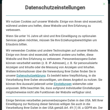
Mit di
Datenschutzeinstellungen
Wir nutzen Cookies auf unserer Website. Einige von ihnen sind essenziell,
während andere uns helfen, diese Website und Ihre Erfahrung zu
|
Startseite
Gedenken des Landesverbands der Israelitischen
verbessern.
Kultusgemeinden in Bayern
Wenn Sie unter 16 Jahre alt sind und Ihre Einwilligung zu optionalen
Services geben möchten, müssen Sie Ihre Erziehungsberechtigten um
Erlaubnis bitten.
76. Jahrestag der Befreiung, Gedenken
Wir verwenden Cookies und andere Technologien auf unserer Website.
Einige von ihnen sind essenziell, während andere uns helfen, diese
Gedenken des Landesverbands der
Website und Ihre Erfahrung zu verbessern.
Personenbezogene Daten
können verarbeitet werden (z. B. IP-Adressen), z. B. für personalisierte
Israelitischen Kultusgemeinden in
Anzeigen und Inhalte oder die Messung von Anzeigen und Inhalten.
Weitere Informationen über die Verwendung Ihrer Daten finden Sie in
Bayern
unserer
Datenschutzerklärung
.
Es besteht keine Verpflichtung, in die
Verarbeitung Ihrer Daten einzuwilligen, um dieses Angebot zu nutzen.
Sie
können Ihre Auswahl jederzeit unter
Einstellungen
widerrufen oder
| 02.05.2021 | 09:30—10:30
anpassen.
Bitte beachten Sie, dass aufgrund individueller Einstellungen
möglicherweise nicht alle Funktionen der Website verfügbar sind.
Die Übertragung des Gedenkens des Landesverbands der
Einige Services verarbeiten personenbezogene Daten in den USA. Mit Ihrer
Einwilligung zur Nutzung dieser Services willigen Sie auch in die
Israelitischen Kultusgemeinden in Bayern ist über einen
Verarbeitung Ihrer Daten in den USA gemäß Art. 49 (1) lit. a GDPR ein. Der