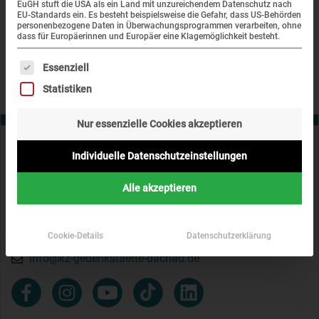
EuGH stuft die USA als ein Land mit unzureichendem Datenschutz nach
Link auf unserer Website erreichbar.
EU-Standards ein. Es besteht beispielsweise die Gefahr, dass US-Behörden
personenbezogene Daten in Überwachungsprogrammen verarbeiten, ohne
dass für Europäerinnen und Europäer eine Klagemöglichkeit besteht.
Es folgt eine Liste der Service-Gruppen, für die eine Einwi
Essenziell
zurück zur Übersicht
Statistiken
Nur essenzielle Cookies akzeptieren
Kontakt
Individuelle Datenschutzeinstellungen
KZ-Gedenkstätte Dachau
Alle akzeptieren
Alte Römerstraße 75
85221 Dachau
Cookie-Details
Datenschutzerklärung
+49 (0) 8131 - 66997 - 0
info@kz-gedenkstaette-dachau.de