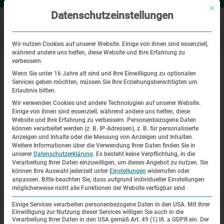
Mit di
Datenschutzeinstellungen
Wir nutzen Cookies auf unserer Website. Einige von ihnen sind essenziell,
während andere uns helfen, diese Website und Ihre Erfahrung zu
|
Startseite
Überlebende erzählen: Georg Heller
verbessern.
Wenn Sie unter 16 Jahre alt sind und Ihre Einwilligung zu optionalen
Services geben möchten, müssen Sie Ihre Erziehungsberechtigten um
76. Jahrestag der Befreiung, Zeitzeugengespräch
Erlaubnis bitten.
Wir verwenden Cookies und andere Technologien auf unserer Website.
Überlebende erzählen: Georg Heller
Einige von ihnen sind essenziell, während andere uns helfen, diese
Website und Ihre Erfahrung zu verbessern.
Personenbezogene Daten
können verarbeitet werden (z. B. IP-Adressen), z. B. für personalisierte
| 30.04.2021 | 10:20—11:30
Anzeigen und Inhalte oder die Messung von Anzeigen und Inhalten.
Weitere Informationen über die Verwendung Ihrer Daten finden Sie in
unserer
Datenschutzerklärung
.
Es besteht keine Verpflichtung, in die
Verarbeitung Ihrer Daten einzuwilligen, um dieses Angebot zu nutzen.
Sie
können Ihre Auswahl jederzeit unter
Einstellungen
widerrufen oder
anpassen.
Bitte beachten Sie, dass aufgrund individueller Einstellungen
möglicherweise nicht alle Funktionen der Website verfügbar sind.
Einige Services verarbeiten personenbezogene Daten in den USA. Mit Ihrer
Einwilligung zur Nutzung dieser Services willigen Sie auch in die
Verarbeitung Ihrer Daten in den USA gemäß Art. 49 (1) lit. a GDPR ein. Der