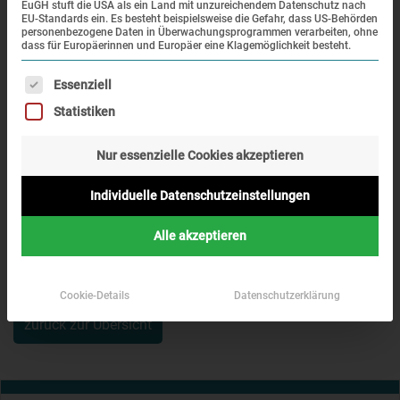
EuGH stuft die USA als ein Land mit unzureichendem Datenschutz nach
EU-Standards ein. Es besteht beispielsweise die Gefahr, dass US-Behörden
personenbezogene Daten in Überwachungsprogrammen verarbeiten, ohne
dass für Europäerinnen und Europäer eine Klagemöglichkeit besteht.
Es folgt eine Liste der Service-Gruppen, für die eine Einwi
Essenziell
Georg Heller wurde im Januar 1945 mit 22 Jahren aus dem
Statistiken
Konzentrations- und Vernichtungslager Auschwitz in das
Außenlager Mühldorf des KZ Dachau überstellt und am 29.
Nur essenzielle Cookies akzeptieren
April 1945 von der US-Armee befreit.
Individuelle Datenschutzeinstellungen
Alle akzeptieren
Sprachen:
DE, Untertitel in EN
Cookie-Details
Datenschutzerklärung
zurück zur Übersicht