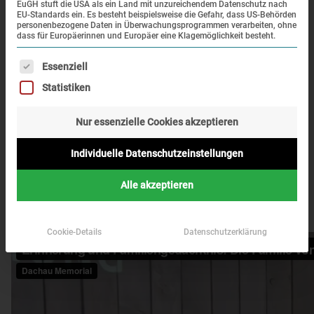
EuGH stuft die USA als ein Land mit unzureichendem Datenschutz nach
Faessler, Tochter und Enkelin des Dachau-Überlebenden
EU-Standards ein. Es besteht beispielsweise die Gefahr, dass US-Behörden
Max Mannheimer, mit Albert Knoll, Leiter der Stabsstelle der
personenbezogene Daten in Überwachungsprogrammen verarbeiten, ohne
dass für Europäerinnen und Europäer eine Klagemöglichkeit besteht.
KZ-Gedenkstätte Dachau.
Es folgt eine Liste der Service-Gruppen, für die eine Einwi
Essenziell
76 Jahre nach der Befreiung des Konzentrationslagers
Statistiken
Dachau können nur noch wenige Zeug/-innen von damals
aus erster Hand über die Geschehnisse berichten. Längst
Nur essenzielle Cookies akzeptieren
sind auch die zweite und die dritte Generation an der
Aufrechterhaltung der Erinnerung und an der aktiven
Individuelle Datenschutzeinstellungen
Gedenkarbeit beteiligt. Die Folgen der KZ-Haft in den
Familien der Überlebenden werden hier beleuchtet.
Alle akzeptieren
Cookie-Details
Datenschutzerklärung