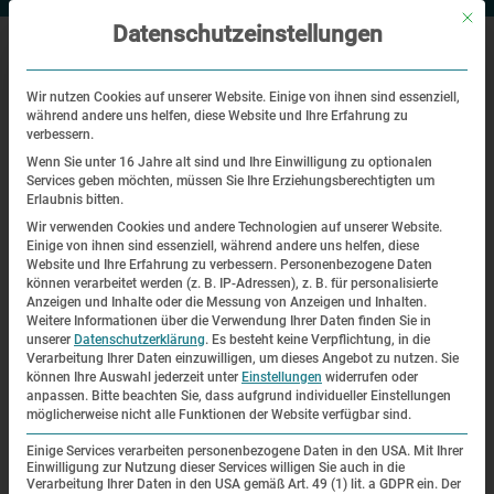
Mit di
Datenschutzeinstellungen
Wir nutzen Cookies auf unserer Website. Einige von ihnen sind essenziell,
während andere uns helfen, diese Website und Ihre Erfahrung zu
|
Startseite
Daniel Chanoch (1932-2024)
verbessern.
Wenn Sie unter 16 Jahre alt sind und Ihre Einwilligung zu optionalen
Services geben möchten, müssen Sie Ihre Erziehungsberechtigten um
Nachruf
Erlaubnis bitten.
Wir verwenden Cookies und andere Technologien auf unserer Website.
Daniel Chanoch (1932-2024)
Einige von ihnen sind essenziell, während andere uns helfen, diese
Website und Ihre Erfahrung zu verbessern.
Personenbezogene Daten
| 15. Oktober 2024
können verarbeitet werden (z. B. IP-Adressen), z. B. für personalisierte
Anzeigen und Inhalte oder die Messung von Anzeigen und Inhalten.
Weitere Informationen über die Verwendung Ihrer Daten finden Sie in
unserer
Datenschutzerklärung
.
Es besteht keine Verpflichtung, in die
Verarbeitung Ihrer Daten einzuwilligen, um dieses Angebot zu nutzen.
Sie
können Ihre Auswahl jederzeit unter
Einstellungen
widerrufen oder
anpassen.
Bitte beachten Sie, dass aufgrund individueller Einstellungen
möglicherweise nicht alle Funktionen der Website verfügbar sind.
Einige Services verarbeiten personenbezogene Daten in den USA. Mit Ihrer
Einwilligung zur Nutzung dieser Services willigen Sie auch in die
Verarbeitung Ihrer Daten in den USA gemäß Art. 49 (1) lit. a GDPR ein. Der