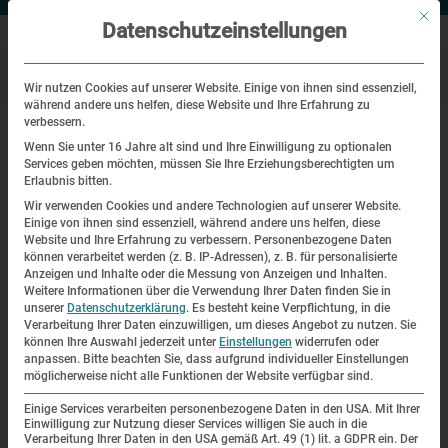
Mit di
Datenschutzeinstellungen
Wir nutzen Cookies auf unserer Website. Einige von ihnen sind essenziell,
während andere uns helfen, diese Website und Ihre Erfahrung zu
|
Startseite
Franz Rosenbach
verbessern.
Wenn Sie unter 16 Jahre alt sind und Ihre Einwilligung zu optionalen
Services geben möchten, müssen Sie Ihre Erziehungsberechtigten um
Franz Rosenbach
Erlaubnis bitten.
Wir verwenden Cookies und andere Technologien auf unserer Website.
| 24. Oktober 2012
Einige von ihnen sind essenziell, während andere uns helfen, diese
Website und Ihre Erfahrung zu verbessern.
Personenbezogene Daten
können verarbeitet werden (z. B. IP-Adressen), z. B. für personalisierte
Die KZ-Gedenkstätte Dachau trauert um den Überlebenden
Anzeigen und Inhalte oder die Messung von Anzeigen und Inhalten.
und stellvertretenden Vorsitzenden des Bayerischen
Weitere Informationen über die Verwendung Ihrer Daten finden Sie in
unserer
Datenschutzerklärung
.
Es besteht keine Verpflichtung, in die
Landesverbands Deutscher Sinti und Roma, Franz
Verarbeitung Ihrer Daten einzuwilligen, um dieses Angebot zu nutzen.
Sie
Rosenbach, der am 7. Oktober im Alter von 85 Jahren in
können Ihre Auswahl jederzeit unter
Einstellungen
widerrufen oder
anpassen.
Bitte beachten Sie, dass aufgrund individueller Einstellungen
Nürnberg verstarb.
möglicherweise nicht alle Funktionen der Website verfügbar sind.
Der in Horaditz (Sudetenland) geborene Franz Rosenbach
Einige Services verarbeiten personenbezogene Daten in den USA. Mit Ihrer
Einwilligung zur Nutzung dieser Services willigen Sie auch in die
war 1943 mit 15 Jahren zusammen mit seiner großen
Verarbeitung Ihrer Daten in den USA gemäß Art. 49 (1) lit. a GDPR ein. Der