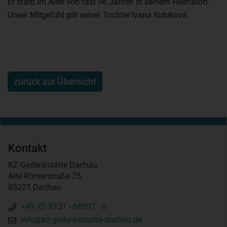
Er starb im Alter von fast 96 Jahren in seinem Heimatort.
Unser Mitgefühl gilt seiner Tochter Ivana Kubíková.
zurück zur Übersicht
Kontakt
KZ-Gedenkstätte Dachau
Alte Römerstraße 75
85221 Dachau
+49 (0) 8131 - 66997 - 0
info@kz-gedenkstaette-dachau.de