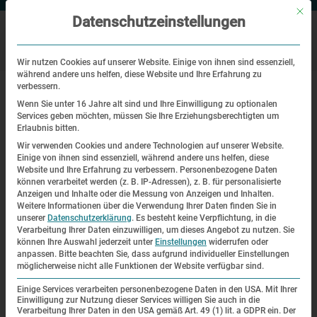
Mit di
Datenschutzeinstellungen
Wir nutzen Cookies auf unserer Website. Einige von ihnen sind essenziell,
während andere uns helfen, diese Website und Ihre Erfahrung zu
|
Startseite
Miroslav Kubik (1925 – 2021)
verbessern.
Wenn Sie unter 16 Jahre alt sind und Ihre Einwilligung zu optionalen
Services geben möchten, müssen Sie Ihre Erziehungsberechtigten um
Nachruf
Erlaubnis bitten.
Wir verwenden Cookies und andere Technologien auf unserer Website.
Miroslav Kubik (1925 – 2021)
Einige von ihnen sind essenziell, während andere uns helfen, diese
Website und Ihre Erfahrung zu verbessern.
Personenbezogene Daten
| 2. November 2021
können verarbeitet werden (z. B. IP-Adressen), z. B. für personalisierte
Anzeigen und Inhalte oder die Messung von Anzeigen und Inhalten.
Weitere Informationen über die Verwendung Ihrer Daten finden Sie in
unserer
Datenschutzerklärung
.
Es besteht keine Verpflichtung, in die
Verarbeitung Ihrer Daten einzuwilligen, um dieses Angebot zu nutzen.
Sie
können Ihre Auswahl jederzeit unter
Einstellungen
widerrufen oder
anpassen.
Bitte beachten Sie, dass aufgrund individueller Einstellungen
möglicherweise nicht alle Funktionen der Website verfügbar sind.
Einige Services verarbeiten personenbezogene Daten in den USA. Mit Ihrer
Einwilligung zur Nutzung dieser Services willigen Sie auch in die
Verarbeitung Ihrer Daten in den USA gemäß Art. 49 (1) lit. a GDPR ein. Der