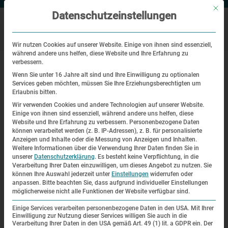
Mit di
Datenschutzeinstellungen
Wir nutzen Cookies auf unserer Website. Einige von ihnen sind essenziell,
während andere uns helfen, diese Website und Ihre Erfahrung zu
|
Startseite
Themenrundgang: Sinti und Roma im KZ Dachau
verbessern.
Wenn Sie unter 16 Jahre alt sind und Ihre Einwilligung zu optionalen
Services geben möchten, müssen Sie Ihre Erziehungsberechtigten um
Pressemitteilung
Erlaubnis bitten.
Wir verwenden Cookies und andere Technologien auf unserer Website.
Themenrundgang: Sinti und Roma
Einige von ihnen sind essenziell, während andere uns helfen, diese
Website und Ihre Erfahrung zu verbessern.
Personenbezogene Daten
im KZ Dachau
können verarbeitet werden (z. B. IP-Adressen), z. B. für personalisierte
Anzeigen und Inhalte oder die Messung von Anzeigen und Inhalten.
| 25. Juli 2025
Weitere Informationen über die Verwendung Ihrer Daten finden Sie in
unserer
Datenschutzerklärung
.
Es besteht keine Verpflichtung, in die
Verarbeitung Ihrer Daten einzuwilligen, um dieses Angebot zu nutzen.
Sie
können Ihre Auswahl jederzeit unter
Einstellungen
widerrufen oder
anpassen.
Bitte beachten Sie, dass aufgrund individueller Einstellungen
möglicherweise nicht alle Funktionen der Website verfügbar sind.
Einige Services verarbeiten personenbezogene Daten in den USA. Mit Ihrer
Einwilligung zur Nutzung dieser Services willigen Sie auch in die
Verarbeitung Ihrer Daten in den USA gemäß Art. 49 (1) lit. a GDPR ein. Der