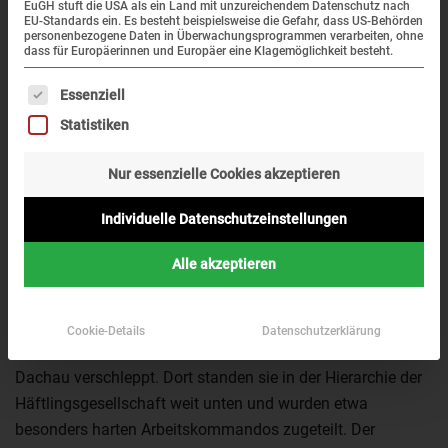
EuGH stuft die USA als ein Land mit unzureichendem Datenschutz nach
EU-Standards ein. Es besteht beispielsweise die Gefahr, dass US-Behörden
personenbezogene Daten in Überwachungsprogrammen verarbeiten, ohne
dass für Europäerinnen und Europäer eine Klagemöglichkeit besteht.
Es folgt eine Liste der Service-Gruppen, für die eine Einwi
Essenziell
Statistiken
Themenrundgang am 2. August 2025 um 14.00 Uhr
am Internationalen Tag des Gedenkens an den
Nur essenzielle Cookies akzeptieren
Genozid an Sinti und Roma
Fokus auf Sinti und Roma im KZ Dachau
Individuelle Datenschutzeinstellungen
Ein
Themenrundgang
am
Samstag, 2. August 2025
, um
Alle akzeptieren
14.00 Uhr
fokussiert sich auf
Sinti und Roma im KZ
Dachau.
Cookie-Details
Datenschutzerklärung
Ab 1938 wurden Sinti und Roma vermehrt in das KZ
Dachau verschleppt. Dort standen sie in der Hierarchie der
Häftlingsgesellschaft weit unten und wurden etwa
besonders harten Arbeitskommandos zugeteilt. Der