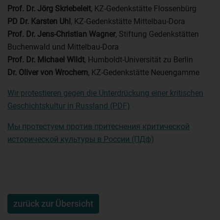
Prof. Dr. Jörg Skriebeleit
, KZ-Gedenkstätte Flossenbürg
PD Dr. Karsten Uhl
, KZ-Gedenkstätte Mittelbau-Dora
Prof. Dr. Jens-Christian Wagner
, Stiftung Gedenkstätten
Buchenwald und Mittelbau-Dora
Prof. Dr. Michael Wildt
, Humboldt-Universität zu Berlin
Dr. Oliver von Wrochem
, KZ-Gedenkstätte Neuengamme
Wir protestieren gegen die Unterdrückung einer kritischen
Geschichtskultur in Russland (PDF)
Мы протестуем против притеснения критической
исторической культуры в России (ПДф)
zurück zur Übersicht