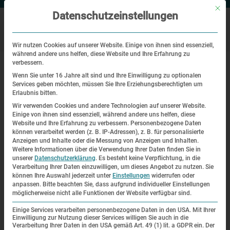
Mit di
Datenschutzeinstellungen
Wir nutzen Cookies auf unserer Website. Einige von ihnen sind essenziell,
während andere uns helfen, diese Website und Ihre Erfahrung zu
|
Startseite
Wir protestieren gegen die Unterdrückung einer
verbessern.
kritischen Geschichtskultur in Russland
Wenn Sie unter 16 Jahre alt sind und Ihre Einwilligung zu optionalen
Services geben möchten, müssen Sie Ihre Erziehungsberechtigten um
Erlaubnis bitten.
Mitteilung
Wir verwenden Cookies und andere Technologien auf unserer Website.
Einige von ihnen sind essenziell, während andere uns helfen, diese
Wir protestieren gegen die
Website und Ihre Erfahrung zu verbessern.
Personenbezogene Daten
können verarbeitet werden (z. B. IP-Adressen), z. B. für personalisierte
Unterdrückung einer kritischen
Anzeigen und Inhalte oder die Messung von Anzeigen und Inhalten.
Weitere Informationen über die Verwendung Ihrer Daten finden Sie in
Geschichtskultur in Russland
unserer
Datenschutzerklärung
.
Es besteht keine Verpflichtung, in die
Verarbeitung Ihrer Daten einzuwilligen, um dieses Angebot zu nutzen.
Sie
| 2. März 2022
können Ihre Auswahl jederzeit unter
Einstellungen
widerrufen oder
anpassen.
Bitte beachten Sie, dass aufgrund individueller Einstellungen
möglicherweise nicht alle Funktionen der Website verfügbar sind.
Einige Services verarbeiten personenbezogene Daten in den USA. Mit Ihrer
Einwilligung zur Nutzung dieser Services willigen Sie auch in die
Verarbeitung Ihrer Daten in den USA gemäß Art. 49 (1) lit. a GDPR ein. Der