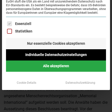
EuGH stuft die USA als ein Land mit unzureichendem Datenschutz nach
EU-Standards ein. Es besteht beispielsweise die Gefahr, dass US-Behörden
personenbezogene Daten in Überwachungsprogrammen verarbeiten, ohne
dass für Europäerinnen und Europäer eine Klagemöglichkeit besteht.
Es folgt eine Liste der Service-Gruppen, für die eine Einwi
Essenziell
Statistiken
Nur essenzielle Cookies akzeptieren
Zahlreiche Vertreter und Vertreterinnen von Gedenkstätten
in Deutschland protestieren in einer öffentlichen Erklärung
Individuelle Datenschutzeinstellungen
gegen das Vorgehen der russischen Justiz gegen die
international renommierte Menschenrechtsorganisation
Alle akzeptieren
Memorial International.
Vor wenigen Wochen entschied das Oberste Gericht der
Cookie-Details
Datenschutzerklärung
Russischen Föderation, dass die international hoch
angesehene Menschenrechtsorganisation „Memorial
International“ aufgelöst werden soll. Die Anwälte haben die
Aussetzung dieses Beschlusses beantragt. Vor der