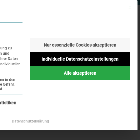
Mit die
RESSE
SUCHE
SPRACHE
Nur essenzielle Cookies akzeptieren
rung zu
en und
Geschichte
Aktuelles
Ihrer Daten
Individuelle Datenschutzeinstellungen
ndividueller
Online
Alle akzeptieren
ten in den
e Gefahr,
t.
nziell und kann nicht abgewählt werden.
atistiken
Datenschutzerklärung