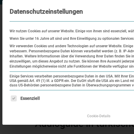
Datenschutzeinstellungen
Wir nutzen Cookies auf unserer Website. Einige von ihnen sind essenziell, wä
Wenn Sie unter 16 Jahre alt sind und Ihre Einwilligung zu optionalen Service
Wir verwenden Cookies und andere Technologien auf unserer Website. Einige v
verbessern.
Personenbezogene Daten können verarbeitet werden (z. B. IP-Adre
Besuch
Bildung
Historisch
Inhalten.
Weitere Informationen über die Verwendung Ihrer Daten finden Sie i
einzuwilligen, um dieses Angebot zu nutzen.
Sie können Ihre Auswahl jederze
Ort
Einstellungen möglicherweise nicht alle Funktionen der Website verfügbar sin
Einige Services verarbeiten personenbezogene Daten in den USA. Mit Ihrer Einw
USA gemäß Art. 49 (1) lit. a GDPR ein. Der EuGH stuft die USA als ein Land 
|
Startseite
Audioguide in türkischer Sprache
dass US-Behörden personenbezogene Daten in Überwachungsprogrammen verar
Es folgt eine Liste der Service-Gruppen, für die eine Einw
Essenziell
Audioguide in türkisch
Cookie-Details
Audioguide in türkisch