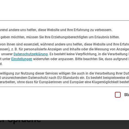
KONTAKT
P
hrend andere uns helfen, diese Website und Ihre Erfahrung zu verbessern.
s geben möchten, müssen Sie Ihre Erziehungsberechtigten um Erlaubnis bitten.
on ihnen sind essenziell, während andere uns helfen, diese Website und Ihre Erfah
ssen), z. B. für personalisierte Anzeigen und Inhalte oder die Messung von Anzeig
er
Ausstellungen
Forschung und
n unserer
Datenschutzerklärung
.
Es besteht keine Verpflichtung, in die Verarbeitung 
it unter
Einstellungen
widerrufen oder anpassen.
Bitte beachten Sie, dass aufgrund i
Sammlung
d.
illigung zur Nutzung dieser Services willigen Sie auch in die Verarbeitung Ihrer Da
mit unzureichendem Datenschutz nach EU-Standards ein. Es besteht beispielsweise di
beiten, ohne dass für Europäerinnen und Europäer eine Klagemöglichkeit besteh
illigung erteilt werden kann. Die erste Service-Gruppe ist esse
St
er Sprache
er Sprache