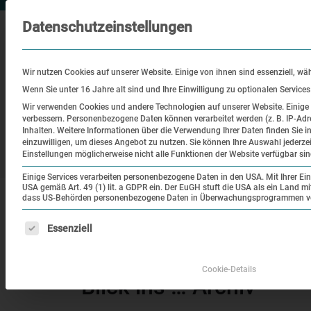
Datenschutzeinstellungen
Wir nutzen Cookies auf unserer Website. Einige von ihnen sind essenziell, wä
Wenn Sie unter 16 Jahre alt sind und Ihre Einwilligung zu optionalen Service
Wir verwenden Cookies und andere Technologien auf unserer Website. Einige v
verbessern.
Personenbezogene Daten können verarbeitet werden (z. B. IP-Adre
Besuch
Bildung
Historisch
Inhalten.
Weitere Informationen über die Verwendung Ihrer Daten finden Sie i
einzuwilligen, um dieses Angebot zu nutzen.
Sie können Ihre Auswahl jederze
Ort
Einstellungen möglicherweise nicht alle Funktionen der Website verfügbar sin
Einige Services verarbeiten personenbezogene Daten in den USA. Mit Ihrer Einw
USA gemäß Art. 49 (1) lit. a GDPR ein. Der EuGH stuft die USA als ein Land 
|
Startseite
Blick ins … Archiv – Newsletter 3 –
dass US-Behörden personenbezogene Daten in Überwachungsprogrammen verar
Es folgt eine Liste der Service-Gruppen, für die eine Einw
Essenziell
Blick ins … Archiv – N
Cookie-Details
Blick ins … Archiv