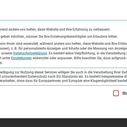
KONTAKT
P
hrend andere uns helfen, diese Website und Ihre Erfahrung zu verbessern.
s geben möchten, müssen Sie Ihre Erziehungsberechtigten um Erlaubnis bitten.
on ihnen sind essenziell, während andere uns helfen, diese Website und Ihre Erfah
ssen), z. B. für personalisierte Anzeigen und Inhalte oder die Messung von Anzeig
er
Ausstellungen
Forschung und
n unserer
Datenschutzerklärung
.
Es besteht keine Verpflichtung, in die Verarbeitung 
it unter
Einstellungen
widerrufen oder anpassen.
Bitte beachten Sie, dass aufgrund i
Sammlung
d.
illigung zur Nutzung dieser Services willigen Sie auch in die Verarbeitung Ihrer Da
mit unzureichendem Datenschutz nach EU-Standards ein. Es besteht beispielsweise di
 2012
beiten, ohne dass für Europäerinnen und Europäer eine Klagemöglichkeit besteh
illigung erteilt werden kann. Die erste Service-Gruppe ist esse
St
ewsletter 3 – 2012