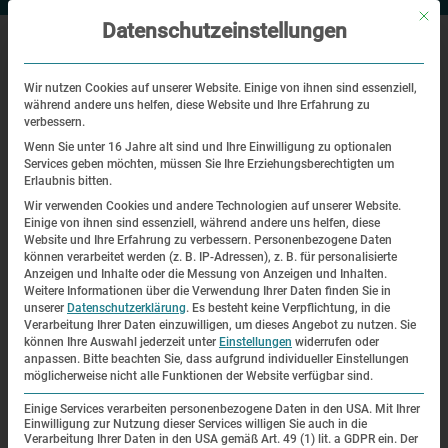
Mit di
Datenschutzeinstellungen
Wir nutzen Cookies auf unserer Website. Einige von ihnen sind essenziell,
während andere uns helfen, diese Website und Ihre Erfahrung zu
|
Startseite
Mythen und Missverständnisse
verbessern.
Wenn Sie unter 16 Jahre alt sind und Ihre Einwilligung zu optionalen
Services geben möchten, müssen Sie Ihre Erziehungsberechtigten um
Mythen und Missverständnisse
Erlaubnis bitten.
Wir verwenden Cookies und andere Technologien auf unserer Website.
Mythen und Missverständnisse
Einige von ihnen sind essenziell, während andere uns helfen, diese
Website und Ihre Erfahrung zu verbessern.
Personenbezogene Daten
können verarbeitet werden (z. B. IP-Adressen), z. B. für personalisierte
Frage:
Anzeigen und Inhalte oder die Messung von Anzeigen und Inhalten.
Weitere Informationen über die Verwendung Ihrer Daten finden Sie in
Stimmt es, dass die
unserer
Datenschutzerklärung
.
Es besteht keine Verpflichtung, in die
Verarbeitung Ihrer Daten einzuwilligen, um dieses Angebot zu nutzen.
Sie
Häftlinge mit dem Zug
können Ihre Auswahl jederzeit unter
Einstellungen
widerrufen oder
anpassen.
Bitte beachten Sie, dass aufgrund individueller Einstellungen
bis in das KZ
möglicherweise nicht alle Funktionen der Website verfügbar sind.
Dachau transportiert
Einige Services verarbeiten personenbezogene Daten in den USA. Mit Ihrer
wurden?
Einwilligung zur Nutzung dieser Services willigen Sie auch in die
Verarbeitung Ihrer Daten in den USA gemäß Art. 49 (1) lit. a GDPR ein. Der