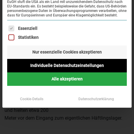
EuGH stuft die USA als ein Land mit unzureichendem Datenschutz nach
EU-Standards ein. Es besteht beispielsweise die Gefahr, dass US-Behörden
personenbezogene Daten in Überwachungsprogrammen verarbeiten, ohne
Antwort:
dass für Europäerinnen und Europäer eine Klagemöglichkeit besteht.
Bis Kriegsbeginn transportierte die SS die meisten
Es folgt eine Liste der Service-Gruppen, für die eine Einwi
Essenziell
Häftlinge
Statistiken
mit Lastwagen oder Bussen ins Konzentrationslager.
Später wurden die Gefangenen
Nur essenzielle Cookies akzeptieren
in der Regel mit dem Zug nach Dachau gebracht. Die
Transporte endeten zum Teil
Individuelle Datenschutzeinstellungen
schon am Bahnhof der Stadt Dachau, so dass die
Gefangenen die restlichen drei
Alle akzeptieren
Kilometer zu Fuß zum Lager marschieren mussten. Andere
Züge fuhren über ein
Cookie-Details
Datenschutzerklärung
Stichgleis bis zum SS-Kasernenbereich des KZ-Geländes
und hielten etwa 200
Meter vor dem Eingang zum eigentlichen Häftlingslager.