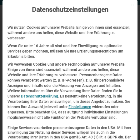
Mit di
Datenschutzeinstellungen
Wir nutzen Cookies auf unserer Website. Einige von ihnen sind essenziell,
während andere uns helfen, diese Website und Ihre Erfahrung zu
|
Startseite
Neue Sonderausstellung – „Namen statt Nummern –
verbessern.
Niederländische politische Häftlinge im Konzentrationslager
Wenn Sie unter 16 Jahre alt sind und Ihre Einwilligung zu optionalen
Dachau“
Services geben möchten, müssen Sie Ihre Erziehungsberechtigten um
Erlaubnis bitten.
Neue Sonderausstellung – „Namen
Wir verwenden Cookies und andere Technologien auf unserer Website.
Einige von ihnen sind essenziell, während andere uns helfen, diese
statt Nummern – Niederländische
Website und Ihre Erfahrung zu verbessern.
Personenbezogene Daten
können verarbeitet werden (z. B. IP-Adressen), z. B. für personalisierte
politische Häftlinge im
Anzeigen und Inhalte oder die Messung von Anzeigen und Inhalten.
Weitere Informationen über die Verwendung Ihrer Daten finden Sie in
Konzentrationslager Dachau“
unserer
Datenschutzerklärung
.
Es besteht keine Verpflichtung, in die
Verarbeitung Ihrer Daten einzuwilligen, um dieses Angebot zu nutzen.
Sie
können Ihre Auswahl jederzeit unter
Einstellungen
widerrufen oder
anpassen.
Bitte beachten Sie, dass aufgrund individueller Einstellungen
möglicherweise nicht alle Funktionen der Website verfügbar sind.
Einige Services verarbeiten personenbezogene Daten in den USA. Mit Ihrer
Einwilligung zur Nutzung dieser Services willigen Sie auch in die
Verarbeitung Ihrer Daten in den USA gemäß Art. 49 (1) lit. a GDPR ein. Der