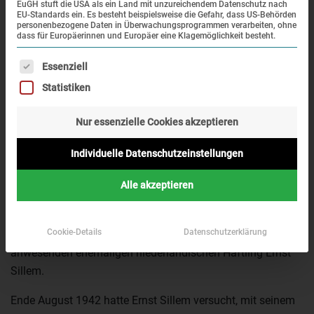
EuGH stuft die USA als ein Land mit unzureichendem Datenschutz nach
EU-Standards ein. Es besteht beispielsweise die Gefahr, dass US-Behörden
personenbezogene Daten in Überwachungsprogrammen verarbeiten, ohne
dass für Europäerinnen und Europäer eine Klagemöglichkeit besteht.
Es folgt eine Liste der Service-Gruppen, für die eine Einwi
Essenziell
Statistiken
Am 27. April 2018 wurde die neue Sonderausstellung
Nur essenzielle Cookies akzeptieren
„Namen statt Nummern – Niederländische politische
Häftlinge im Konzentrationslager Dachau“ im
Individuelle Datenschutzeinstellungen
Sonderausstellungsraum der KZ-Gedenkstätte Dachau
eröffnet. Dr. Gabriele Hammermann, Leiterin der KZ-
Alle akzeptieren
Gedenkstätte Dachau, und Peter Vermeij, Generalkonsul der
Niederlande, begrüßten die zahlreich erschienenen Gäste.
Cookie-Details
Datenschutzerklärung
Ein ganz besonderes Grußwort ging dabei an den
anwesenden ehemaligen niederländischen Häftling Ernst
Sillem.
Ende August 1942 hatte Ernst Sillem versucht, mit seinem