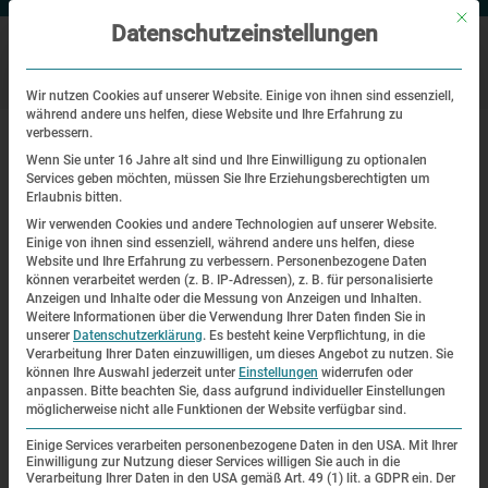
Mit di
Datenschutzeinstellungen
Wir nutzen Cookies auf unserer Website. Einige von ihnen sind essenziell,
während andere uns helfen, diese Website und Ihre Erfahrung zu
|
Startseite
Videobotschaften zum Befreiungstag 2015
verbessern.
Wenn Sie unter 16 Jahre alt sind und Ihre Einwilligung zu optionalen
Services geben möchten, müssen Sie Ihre Erziehungsberechtigten um
Videobotschaften zum
Erlaubnis bitten.
Befreiungstag 2015
Wir verwenden Cookies und andere Technologien auf unserer Website.
Einige von ihnen sind essenziell, während andere uns helfen, diese
Website und Ihre Erfahrung zu verbessern.
Personenbezogene Daten
Videobotschaften zum
können verarbeitet werden (z. B. IP-Adressen), z. B. für personalisierte
Anzeigen und Inhalte oder die Messung von Anzeigen und Inhalten.
Befreiungstag 2015
Weitere Informationen über die Verwendung Ihrer Daten finden Sie in
unserer
Datenschutzerklärung
.
Es besteht keine Verpflichtung, in die
Verarbeitung Ihrer Daten einzuwilligen, um dieses Angebot zu nutzen.
Sie
Am 29. April 1945 befreiten Soldaten der US-Armee die
können Ihre Auswahl jederzeit unter
Einstellungen
widerrufen oder
anpassen.
Bitte beachten Sie, dass aufgrund individueller Einstellungen
Häftlinge des
möglicherweise nicht alle Funktionen der Website verfügbar sind.
Konzentrationslagers Dachau. Damit begann für viele
Einige Services verarbeiten personenbezogene Daten in den USA. Mit Ihrer
Häftlinge ein neues Leben.
Einwilligung zur Nutzung dieser Services willigen Sie auch in die
Verarbeitung Ihrer Daten in den USA gemäß Art. 49 (1) lit. a GDPR ein. Der