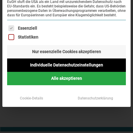
EuGH stuft die USA als ein Land mit unzureichendem Datenschutz nach
Diesen Jahrestag nahm die KZ-Gedenkstätte Dachau zum
EU-Standards ein. Es besteht beispielsweise die Gefahr, dass US-Behörden
personenbezogene Daten in Überwachungsprogrammen verarbeiten, ohne
Anlass, Überlebende
dass für Europäerinnen und Europäer eine Klagemöglichkeit besteht.
zu bitten, ihre Erinnerungen an den Tag der Befreiung in
Es folgt eine Liste der Service-Gruppen, für die eine Einwi
einer Videobotschaft
Essenziell
zu schildern. So berichten neun Überlebende
Statistiken
unterschiedlicher Nationen unter
www.liberation-dachau.de
über ihre Lebensgeschichte. Die Videobotschaften sind in
Nur essenzielle Cookies akzeptieren
deutscher
Individuelle Datenschutzeinstellungen
und englischer Sprache untertitelt.
Alle akzeptieren
Zurück
Cookie-Details
Datenschutzerklärung