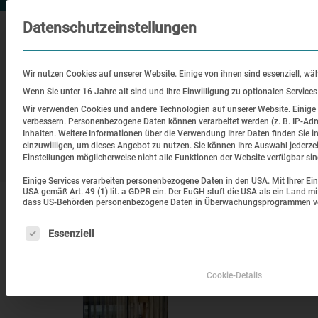
Datenschutzeinstellungen
Wir nutzen Cookies auf unserer Website. Einige von ihnen sind essenziell, wä
Wenn Sie unter 16 Jahre alt sind und Ihre Einwilligung zu optionalen Service
Wir verwenden Cookies und andere Technologien auf unserer Website. Einige v
verbessern.
Personenbezogene Daten können verarbeitet werden (z. B. IP-Adre
Besuch
Bildung
Historisch
Inhalten.
Weitere Informationen über die Verwendung Ihrer Daten finden Sie i
einzuwilligen, um dieses Angebot zu nutzen.
Sie können Ihre Auswahl jederze
Ort
Einstellungen möglicherweise nicht alle Funktionen der Website verfügbar sin
Einige Services verarbeiten personenbezogene Daten in den USA. Mit Ihrer Einw
USA gemäß Art. 49 (1) lit. a GDPR ein. Der EuGH stuft die USA als ein Land 
|
Startseite
Rundgangsbroschüre in Leichter S
dass US-Behörden personenbezogene Daten in Überwachungsprogrammen verar
Es folgt eine Liste der Service-Gruppen, für die eine Einw
Essenziell
Rundgangsbroschüre in
Cookie-Details