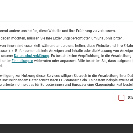
KONTAKT
P
hrend andere uns helfen, diese Website und Ihre Erfahrung zu verbessern.
s geben möchten, müssen Sie Ihre Erziehungsberechtigten um Erlaubnis bitten.
on ihnen sind essenziell, während andere uns helfen, diese Website und Ihre Erfah
ssen), z. B. für personalisierte Anzeigen und Inhalte oder die Messung von Anzeig
er
Ausstellungen
Forschung und
n unserer
Datenschutzerklärung
.
Es besteht keine Verpflichtung, in die Verarbeitung 
it unter
Einstellungen
widerrufen oder anpassen.
Bitte beachten Sie, dass aufgrund i
Sammlung
d.
illigung zur Nutzung dieser Services willigen Sie auch in die Verarbeitung Ihrer Da
mit unzureichendem Datenschutz nach EU-Standards ein. Es besteht beispielsweise di
prache
beiten, ohne dass für Europäerinnen und Europäer eine Klagemöglichkeit besteh
illigung erteilt werden kann. Die erste Service-Gruppe ist esse
St
 Leichter Sprache