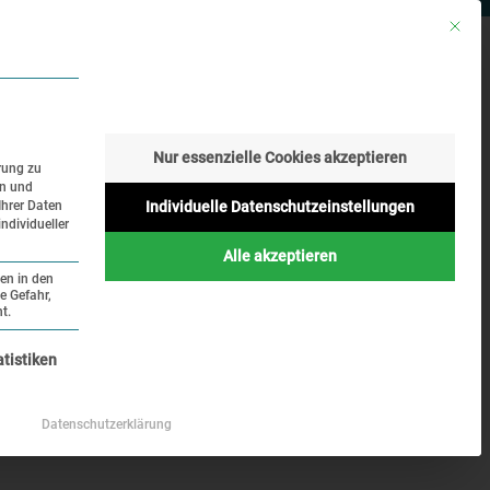
Mit die
RESSE
SUCHE
SPRACHE
Nur essenzielle Cookies akzeptieren
rung zu
en und
Geschichte
Aktuelles
Ihrer Daten
Individuelle Datenschutzeinstellungen
ndividueller
Online
Alle akzeptieren
ten in den
e Gefahr,
t.
nziell und kann nicht abgewählt werden.
atistiken
Datenschutzerklärung