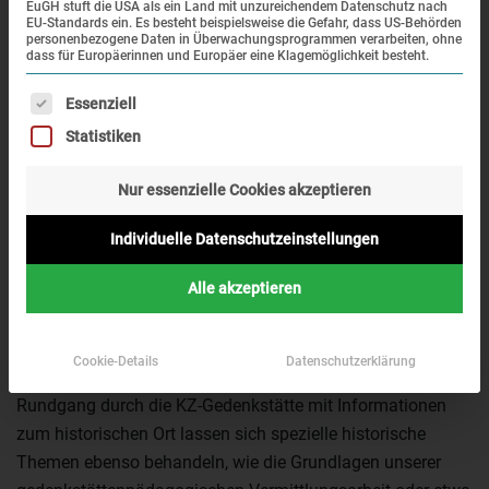
EuGH stuft die USA als ein Land mit unzureichendem Datenschutz nach
EU-Standards ein. Es besteht beispielsweise die Gefahr, dass US-Behörden
personenbezogene Daten in Überwachungsprogrammen verarbeiten, ohne
dass für Europäerinnen und Europäer eine Klagemöglichkeit besteht.
Es folgt eine Liste der Service-Gruppen, für die eine Einwi
Essenziell
Die KZ-Gedenkstätte ist nicht nur ein geschichtsträchtiger
Statistiken
Ort an dem sich beispielhaft Bezüge zu zwölf Jahren NS-
Diktatur erzählen lassen, sondern auch ein
Nur essenzielle Cookies akzeptieren
multifunktionaler Ort: Hier verbinden sich Forschung,
Individuelle Datenschutzeinstellungen
Erinnerungskultur und Gedenkstättenpädagogik
miteinander.
Alle akzeptieren
Je nach Kapazität bieten wir für Studierende und
Lehramtsanwärter/-innen individuell gestaltete
Cookie-Details
Datenschutzerklärung
Seminartage (5-7h) an. Neben einem ausführlichen
Rundgang durch die KZ-Gedenkstätte mit Informationen
zum historischen Ort lassen sich spezielle historische
Themen ebenso behandeln, wie die Grundlagen unserer