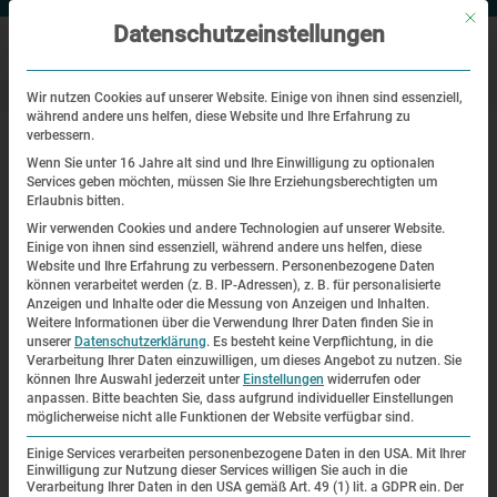
Mit di
Datenschutzeinstellungen
Wir nutzen Cookies auf unserer Website. Einige von ihnen sind essenziell,
während andere uns helfen, diese Website und Ihre Erfahrung zu
|
Startseite
Angebote für Studierende oder Lehramtsanwärter/-
verbessern.
innen (5-7h)
Wenn Sie unter 16 Jahre alt sind und Ihre Einwilligung zu optionalen
Services geben möchten, müssen Sie Ihre Erziehungsberechtigten um
Erlaubnis bitten.
Angebote für Berufsgruppen
Wir verwenden Cookies und andere Technologien auf unserer Website.
Einige von ihnen sind essenziell, während andere uns helfen, diese
Angebote für Studierende oder
Website und Ihre Erfahrung zu verbessern.
Personenbezogene Daten
können verarbeitet werden (z. B. IP-Adressen), z. B. für personalisierte
Lehramtsanwärter/-innen (5-7h)
Anzeigen und Inhalte oder die Messung von Anzeigen und Inhalten.
Weitere Informationen über die Verwendung Ihrer Daten finden Sie in
unserer
Datenschutzerklärung
.
Es besteht keine Verpflichtung, in die
Verarbeitung Ihrer Daten einzuwilligen, um dieses Angebot zu nutzen.
Sie
können Ihre Auswahl jederzeit unter
Einstellungen
widerrufen oder
anpassen.
Bitte beachten Sie, dass aufgrund individueller Einstellungen
möglicherweise nicht alle Funktionen der Website verfügbar sind.
Einige Services verarbeiten personenbezogene Daten in den USA. Mit Ihrer
Einwilligung zur Nutzung dieser Services willigen Sie auch in die
Verarbeitung Ihrer Daten in den USA gemäß Art. 49 (1) lit. a GDPR ein. Der