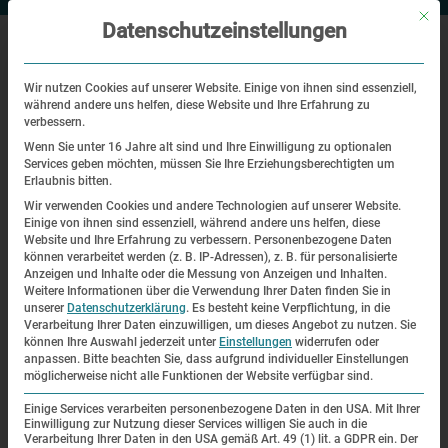
Mit di
Datenschutzeinstellungen
Wir nutzen Cookies auf unserer Website. Einige von ihnen sind essenziell,
während andere uns helfen, diese Website und Ihre Erfahrung zu
|
Startseite
Archivpädagogik (7h)
verbessern.
Wenn Sie unter 16 Jahre alt sind und Ihre Einwilligung zu optionalen
Services geben möchten, müssen Sie Ihre Erziehungsberechtigten um
Workshops und Seminare
Erlaubnis bitten.
Wir verwenden Cookies und andere Technologien auf unserer Website.
Archivpädagogik (7h)
Einige von ihnen sind essenziell, während andere uns helfen, diese
Website und Ihre Erfahrung zu verbessern.
Personenbezogene Daten
können verarbeitet werden (z. B. IP-Adressen), z. B. für personalisierte
Anzeigen und Inhalte oder die Messung von Anzeigen und Inhalten.
Weitere Informationen über die Verwendung Ihrer Daten finden Sie in
unserer
Datenschutzerklärung
.
Es besteht keine Verpflichtung, in die
Verarbeitung Ihrer Daten einzuwilligen, um dieses Angebot zu nutzen.
Sie
können Ihre Auswahl jederzeit unter
Einstellungen
widerrufen oder
anpassen.
Bitte beachten Sie, dass aufgrund individueller Einstellungen
möglicherweise nicht alle Funktionen der Website verfügbar sind.
Einige Services verarbeiten personenbezogene Daten in den USA. Mit Ihrer
Einwilligung zur Nutzung dieser Services willigen Sie auch in die
Verarbeitung Ihrer Daten in den USA gemäß Art. 49 (1) lit. a GDPR ein. Der