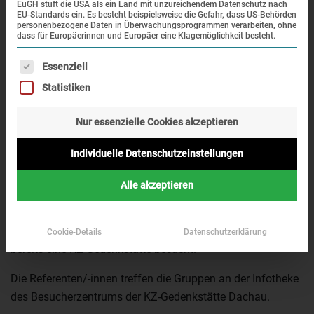
EuGH stuft die USA als ein Land mit unzureichendem Datenschutz nach
EU-Standards ein. Es besteht beispielsweise die Gefahr, dass US-Behörden
personenbezogene Daten in Überwachungsprogrammen verarbeiten, ohne
dass für Europäerinnen und Europäer eine Klagemöglichkeit besteht.
Es folgt eine Liste der Service-Gruppen, für die eine Einwi
Essenziell
In diesem Workshop wird über das Medium Comic ein
Statistiken
Zugang zum Thema geschaffen. Mit Hilfe von in der
Öffentlichkeit bekannten und teils unbekannten Comics
Nur essenzielle Cookies akzeptieren
beschäftigen sich die Teilnehmenden mit dem „Alltag“ im
Konzentrationslager Dachau und untersuchen
Individuelle Datenschutzeinstellungen
erinnerungskulturelle Fragestellungen.
Alle akzeptieren
Dieser Workshop dauert 5 Stunden und richtet sich an
Schüler/-innen ab der 10. Klassenstufe, die bereits
Vorwissen über die NS-Zeit besitzen. Idealerweise wurde
Cookie-Details
Datenschutzerklärung
bereits eine KZ-Gedenkstätte besucht.
Die Referenten/-innen treffen die Gruppen an der Infotheke
des Besucherzentrums der KZ-Gedenkstätte Dachau.