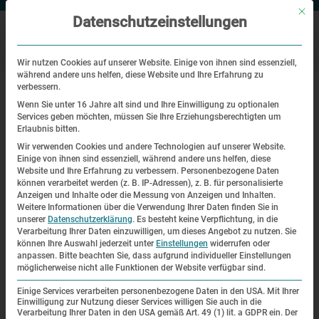
Mit di
Datenschutzeinstellungen
Wir nutzen Cookies auf unserer Website. Einige von ihnen sind essenziell,
während andere uns helfen, diese Website und Ihre Erfahrung zu
|
Startseite
Das Konzentrationslager Dachau im Comic (5h)
verbessern.
Wenn Sie unter 16 Jahre alt sind und Ihre Einwilligung zu optionalen
Services geben möchten, müssen Sie Ihre Erziehungsberechtigten um
Workshops und Seminare
Erlaubnis bitten.
Wir verwenden Cookies und andere Technologien auf unserer Website.
Das Konzentrationslager Dachau im
Einige von ihnen sind essenziell, während andere uns helfen, diese
Website und Ihre Erfahrung zu verbessern.
Personenbezogene Daten
Comic (5h)
können verarbeitet werden (z. B. IP-Adressen), z. B. für personalisierte
Anzeigen und Inhalte oder die Messung von Anzeigen und Inhalten.
Weitere Informationen über die Verwendung Ihrer Daten finden Sie in
unserer
Datenschutzerklärung
.
Es besteht keine Verpflichtung, in die
Verarbeitung Ihrer Daten einzuwilligen, um dieses Angebot zu nutzen.
Sie
können Ihre Auswahl jederzeit unter
Einstellungen
widerrufen oder
anpassen.
Bitte beachten Sie, dass aufgrund individueller Einstellungen
möglicherweise nicht alle Funktionen der Website verfügbar sind.
Einige Services verarbeiten personenbezogene Daten in den USA. Mit Ihrer
Einwilligung zur Nutzung dieser Services willigen Sie auch in die
Verarbeitung Ihrer Daten in den USA gemäß Art. 49 (1) lit. a GDPR ein. Der